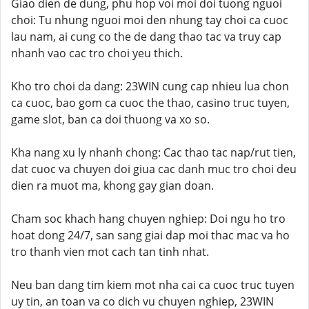
Giao dien de dung, phu hop voi moi doi tuong nguoi
choi: Tu nhung nguoi moi den nhung tay choi ca cuoc
lau nam, ai cung co the de dang thao tac va truy cap
nhanh vao cac tro choi yeu thich.
Kho tro choi da dang: 23WIN cung cap nhieu lua chon
ca cuoc, bao gom ca cuoc the thao, casino truc tuyen,
game slot, ban ca doi thuong va xo so.
Kha nang xu ly nhanh chong: Cac thao tac nap/rut tien,
dat cuoc va chuyen doi giua cac danh muc tro choi deu
dien ra muot ma, khong gay gian doan.
Cham soc khach hang chuyen nghiep: Doi ngu ho tro
hoat dong 24/7, san sang giai dap moi thac mac va ho
tro thanh vien mot cach tan tinh nhat.
Neu ban dang tim kiem mot nha cai ca cuoc truc tuyen
uy tin, an toan va co dich vu chuyen nghiep, 23WIN