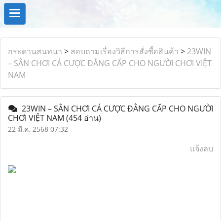
กระดานสนทนา
>
สอบถามเรื่องวิธีการสั่งซื้อสินค้า
>
23WIN
– SÂN CHƠI CÁ CƯỢC ĐẲNG CẤP CHO NGƯỜI CHƠI VIỆT
NAM
23WIN – SÂN CHƠI CÁ CƯỢC ĐẲNG CẤP CHO NGƯỜI
CHƠI VIỆT NAM
(454 อ่าน)
22 มี.ค. 2568 07:32
แจ้งลบ