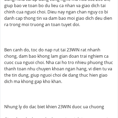
giup bao ve toan bo du lieu ca nhan va giao dich tai
chinh cua nguoi choi. Dieu nay ngan chan nguy co bi
danh cap thong tin va dam bao moi giao dich deu dien
ra trong moi truong an toan tuyet doi.
Ben canh do, toc do nap rut tai 23WIN rat nhanh
chong, dam bao khong lam gian doan trai nghiem ca
cuoc cua nguoi choi. Nha cai ho tro nhieu phuong thuc
thanh toan nhu chuyen khoan ngan hang, vi dien tu va
the tin dung, giup nguoi choi de dang thuc hien giao
dich ma khong gap kho khan.
Nhung ly do dac biet khien 23WIN duoc ua chuong