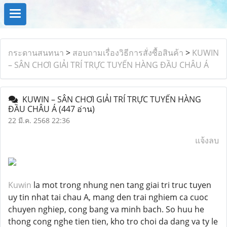
กระดานสนทนา
>
สอบถามเรื่องวิธีการสั่งซื้อสินค้า
>
KUWIN
– SÂN CHƠI GIẢI TRÍ TRỰC TUYẾN HÀNG ĐẦU CHÂU Á
KUWIN – SÂN CHƠI GIẢI TRÍ TRỰC TUYẾN HÀNG
ĐẦU CHÂU Á
(447 อ่าน)
22 มี.ค. 2568 22:36
แจ้งลบ
Kuwin
la mot trong nhung nen tang giai tri truc tuyen
uy tin nhat tai chau A, mang den trai nghiem ca cuoc
chuyen nghiep, cong bang va minh bach. So huu he
thong cong nghe tien tien, kho tro choi da dang va ty le