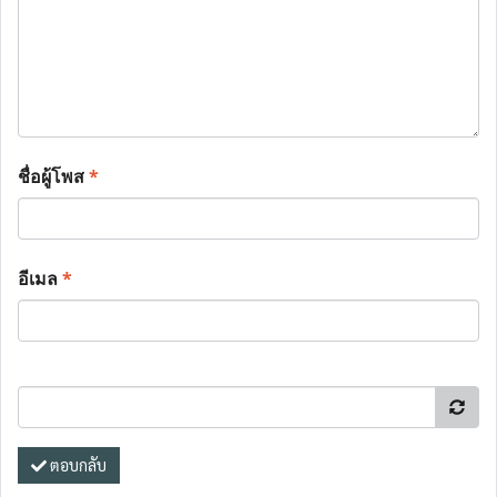
ชื่อผู้โพส
*
อีเมล
*
ตอบกลับ