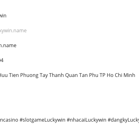
win
ckywin.name
in.name
04
 Huu Tien Phuong Tay Thanh Quan Tan Phu TP Ho Chi Minh
incasino #slotgameLuckywin #nhacaiLuckywin #dangkyLuck