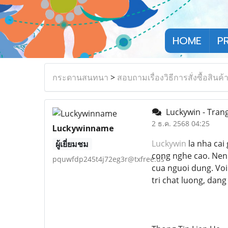
HOME
P
กระดานสนทนา
>
สอบถามเรื่องวิธีการสั่งซื้อสินค้
Luckywin - Trang
2 ธ.ค. 2568 04:25
Luckywinname
Luckywin
la nha cai
ผู้เยี่ยมชม
cong nghe cao. Nen 
pquwfdp245t4j72eg3r@txfree.us
cua nguoi dung. Voi
tri chat luong, dang