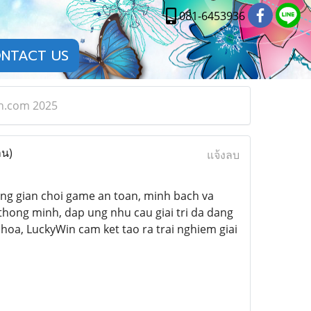
081-6453936
NTACT US
in.com 2025
าน)
แจ้งลบ
hong gian choi game an toan, minh bach va
thong minh, dap ung nhu cau giai tri da dang
hoa, LuckyWin cam ket tao ra trai nghiem giai