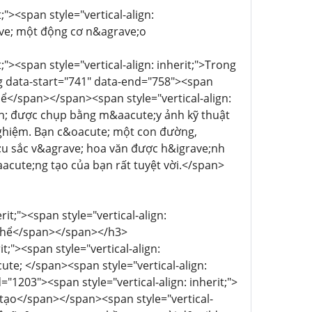
;"><span style="vertical-align:
ave; một động cơ n&agrave;o
;"><span style="vertical-align: inherit;">Trong
g data-start="741" data-end="758"><span
 thể</span></span><span style="vertical-align:
dash; được chụp bằng m&aacute;y ảnh kỹ thuật
nghiệm. Bạn c&oacute; một con đường,
;u sắc v&agrave; hoa văn được h&igrave;nh
aacute;ng tạo của bạn rất tuyệt vời.</span>
it;"><span style="vertical-align:
ụ thể</span></span></h3>
t;"><span style="vertical-align:
te; </span><span style="vertical-align:
1203"><span style="vertical-align: inherit;">
 tạo</span></span><span style="vertical-