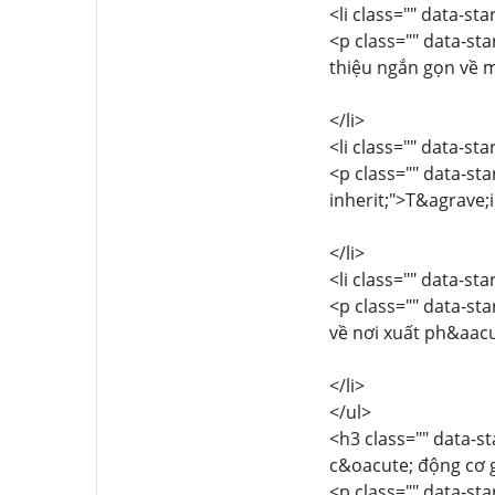
<li class="" data-st
<p class="" data-sta
thiệu ngắn gọn về 
</li>
<li class="" data-st
<p class="" data-sta
inherit;">T&agrave;
</li>
<li class="" data-st
<p class="" data-sta
về nơi xuất ph&aac
</li>
</ul>
<h3 class="" data-st
c&oacute; động cơ 
<p class="" data-sta