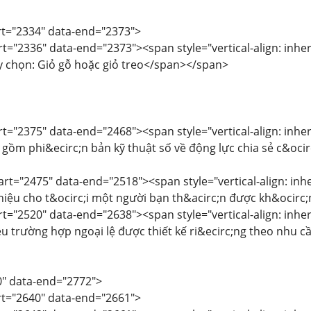
art="2334" data-end="2373">
rt="2336" data-end="2373"><span style="vertical-align: inheri
y chọn: Giỏ gỗ hoặc giỏ treo</span></span>
rt="2375" data-end="2468"><span style="vertical-align: inheri
 gồm phi&ecirc;n bản kỹ thuật số về động lực chia sẻ c&ocir
art="2475" data-end="2518"><span style="vertical-align: inher
thiệu cho t&ocirc;i một người bạn th&acirc;n được kh&ocir
rt="2520" data-end="2638"><span style="vertical-align: inheri
u trường hợp ngoại lệ được thiết kế ri&ecirc;ng theo nhu cầ
0" data-end="2772">
art="2640" data-end="2661">