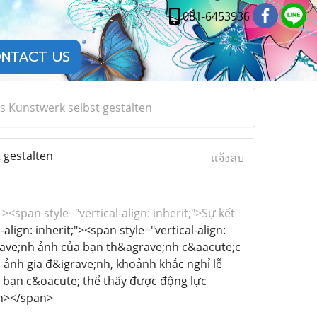
081-6453936
NTACT US
s Kunstwerk selbst gestalten
 gestalten
แจ้งลบ
"><span style="vertical-align: inherit;">Sự kết
align: inherit;"><span style="vertical-align:
rave;nh ảnh của bạn th&agrave;nh c&aacute;c
ảnh gia đ&igrave;nh, khoảnh khắc nghỉ lễ
 bạn c&oacute; thể thấy được động lực
an></span>