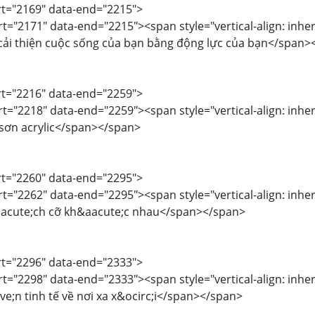
art="2169" data-end="2215">
rt="2171" data-end="2215"><span style="vertical-align: inheri
 cải thiện cuộc sống của bạn bằng động lực của bạn</span>
art="2216" data-end="2259">
rt="2218" data-end="2259"><span style="vertical-align: inheri
 sơn acrylic</span></span>
art="2260" data-end="2295">
rt="2262" data-end="2295"><span style="vertical-align: inheri
iacute;ch cỡ kh&aacute;c nhau</span></span>
art="2296" data-end="2333">
rt="2298" data-end="2333"><span style="vertical-align: inheri
e;n tinh tế về nơi xa x&ocirc;i</span></span>