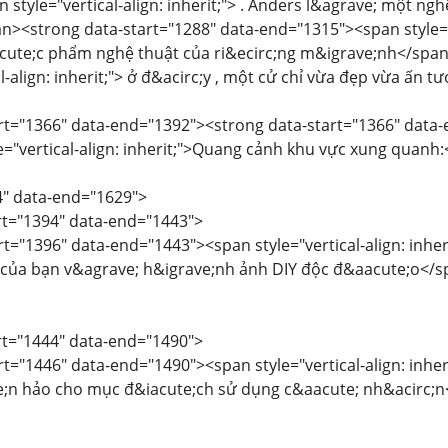
an style="vertical-align: inherit;"> . Anders l&agrave; một ng
n><strong data-start="1288" data-end="1315"><span style="ver
aacute;c phẩm nghệ thuật của ri&ecirc;ng m&igrave;nh</span>
l-align: inherit;"> ở đ&acirc;y , một cử chỉ vừa đẹp vừa ấn
art="1366" data-end="1392"><strong data-start="1366" data-e
le="vertical-align: inherit;">Quang cảnh khu vực xung quan
4" data-end="1629">
art="1394" data-end="1443">
rt="1396" data-end="1443"><span style="vertical-align: inheri
 của bạn v&agrave; h&igrave;nh ảnh DIY độc đ&aacute;o</
art="1444" data-end="1490">
rt="1446" data-end="1490"><span style="vertical-align: inheri
e;n hảo cho mục đ&iacute;ch sử dụng c&aacute; nh&acirc;