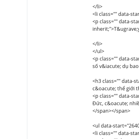
</li>
<li class="" data-st
<p class="" data-sta
inherit;">T&ugrave;
</li>
</ul>
<p class="" data-sta
số v&iacute; dụ bao
<h3 class="" data-st
c&oacute; thể giới 
<p class="" data-sta
Đức, c&oacute; nhiề
</span></span>
<ul data-start="264
<li class="" data-st