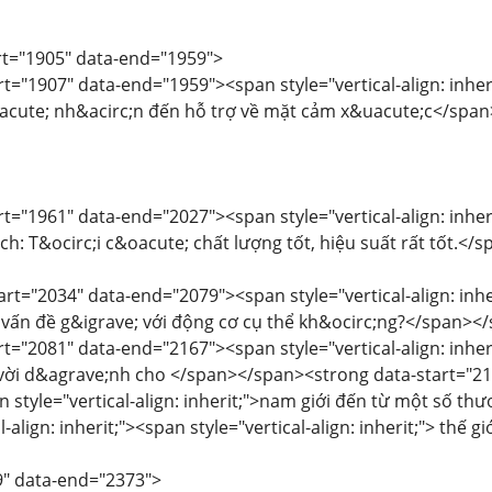
art="1905" data-end="1959">
rt="1907" data-end="1959"><span style="vertical-align: inheri
acute; nh&acirc;n đến hỗ trợ về mặt cảm x&uacute;c</spa
rt="1961" data-end="2027"><span style="vertical-align: inheri
ch: T&ocirc;i c&oacute; chất lượng tốt, hiệu suất rất tốt.<
art="2034" data-end="2079"><span style="vertical-align: inher
 vấn đề g&igrave; với động cơ cụ thể kh&ocirc;ng?</span><
rt="2081" data-end="2167"><span style="vertical-align: inheri
vời d&agrave;nh cho </span></span><strong data-start="210
pan style="vertical-align: inherit;">nam giới đến từ một số
l-align: inherit;"><span style="vertical-align: inherit;"> thế 
9" data-end="2373">