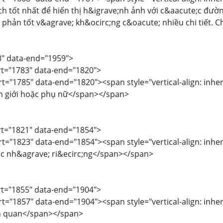
ch tốt nhất để hiển thị h&igrave;nh ảnh với c&aacute;c đườ
phản tốt v&agrave; kh&ocirc;ng c&oacute; nhiều chi tiết. C
3" data-end="1959">
art="1783" data-end="1820">
rt="1785" data-end="1820"><span style="vertical-align: inheri
 giới hoặc phụ nữ</span></span>
art="1821" data-end="1854">
rt="1823" data-end="1854"><span style="vertical-align: inheri
ặc nh&agrave; ri&ecirc;ng</span></span>
art="1855" data-end="1904">
rt="1857" data-end="1904"><span style="vertical-align: inherit
h quan</span></span>