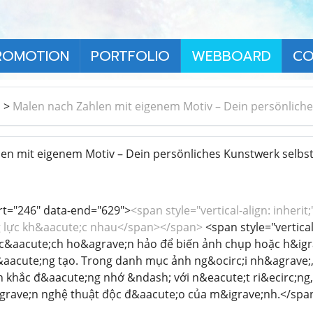
ROMOTION
PORTFOLIO
WEBBOARD
CO
า
>
Malen nach Zahlen mit eigenem Motiv – Dein persönliche
n mit eigenem Motiv – Dein persönliches Kunstwerk selbst
art="246" data-end="629">
<span style="vertical-align: inherit;
 lực kh&aacute;c nhau</span></span>
<span style="vertical-
e; c&aacute;ch ho&agrave;n hảo để biến ảnh chụp hoặc h&ig
aacute;ng tạo. Trong danh mục ảnh ng&ocirc;i nh&agrave;, 
 khắc đ&aacute;ng nhớ &ndash; với n&eacute;t ri&ecirc;ng,
grave;n nghệ thuật độc đ&aacute;o của m&igrave;nh.</sp