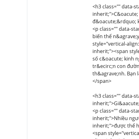
<h3 class="" data-st
inherit;">C&oacute;
đ&oacute;&rdquo; 
<p class="" data-sta
biến thể n&agrave;
style="vertical-alig
inherit;"><span sty
số c&oacute; kinh 
tr&ecirc;n con đườ
th&agrave;nh. Bạn l
</span>
<h3 class="" data-st
inherit;">Gi&aacute
<p class="" data-sta
inherit;">Nhiều ngư
inherit;">được thể 
<span style="vertic