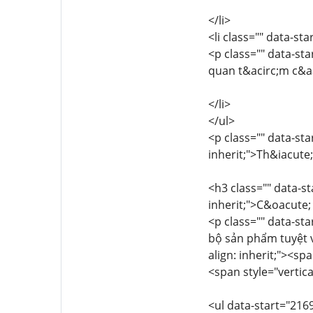
</li>
<li class="" data-st
<p class="" data-sta
quan t&acirc;m c&a
</li>
</ul>
<p class="" data-sta
inherit;">Th&iacute;
<h3 class="" data-st
inherit;">C&oacute;
<p class="" data-sta
bộ sản phẩm tuyệt 
align: inherit;"><s
<span style="vertica
<ul data-start="216