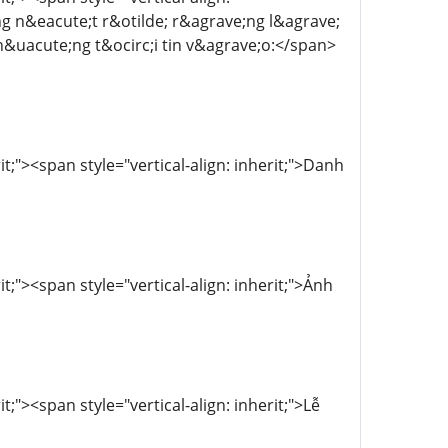
ng n&eacute;t r&otilde; r&agrave;ng l&agrave;
h&uacute;ng t&ocirc;i tin v&agrave;o:</span>
t;"><span style="vertical-align: inherit;">Danh
t;"><span style="vertical-align: inherit;">Ảnh
;"><span style="vertical-align: inherit;">Lễ