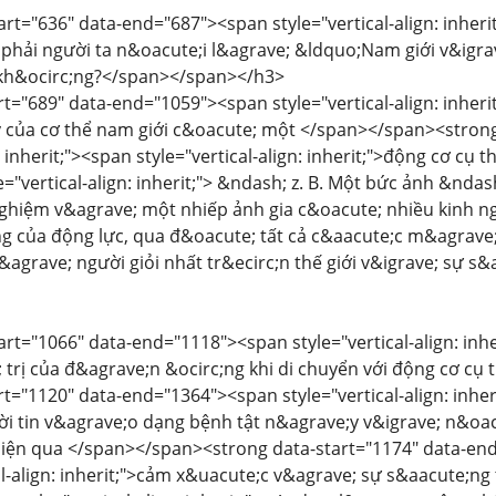
art="636" data-end="687"><span style="vertical-align: inherit
 phải người ta n&oacute;i l&agrave; &ldquo;Nam giới v&igr
kh&ocirc;ng?</span></span></h3>
rt="689" data-end="1059"><span style="vertical-align: inherit
y của cơ thể nam giới c&oacute; một </span></span><stron
n: inherit;"><span style="vertical-align: inherit;">động cơ cụ
le="vertical-align: inherit;"> &ndash; z. B. Một bức ảnh &n
nghiệm v&agrave; một nhiếp ảnh gia c&oacute; nhiều kinh 
ng của động lực, qua đ&oacute; tất cả c&aacute;c m&agrave
&agrave; người giỏi nhất tr&ecirc;n thế giới v&igrave; sự s&
art="1066" data-end="1118"><span style="vertical-align: inher
; trị của đ&agrave;n &ocirc;ng khi di chuyển với động cơ c
rt="1120" data-end="1364"><span style="vertical-align: inheri
ời tin v&agrave;o dạng bệnh tật n&agrave;y v&igrave; n&oacu
hiện qua </span></span><strong data-start="1174" data-end="
al-align: inherit;">cảm x&uacute;c v&agrave; sự s&aacute;ng