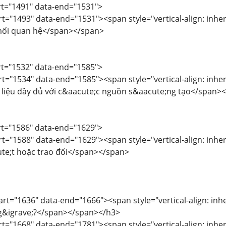
art="1491" data-end="1531">
rt="1493" data-end="1531"><span style="vertical-align: inherit
mối quan hệ</span></span>
art="1532" data-end="1585">
rt="1534" data-end="1585"><span style="vertical-align: inheri
i liệu đầy đủ với c&aacute;c nguồn s&aacute;ng tạo</span>
art="1586" data-end="1629">
rt="1588" data-end="1629"><span style="vertical-align: inheri
ute;t hoặc trao đổi</span></span>
art="1636" data-end="1666"><span style="vertical-align: inher
g&igrave;?</span></span></h3>
rt="1668" data-end="1781"><span style="vertical-align: inheri