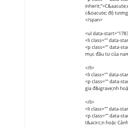
inherit;">C&aacute;
c&oacute; độ tương 
</span>
<ul data-start="178
<li class="" data-st
<p class="" data-sta
mục đầu tư của nam
</li>
<li class="" data-st
<p class="" data-sta
gia đ&igrave;nh ho
</li>
<li class="" data-st
<p class="" data-sta
t&acirc;n hoặc Cản