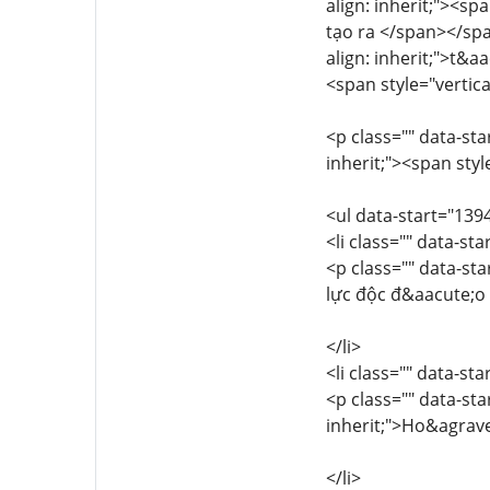
align: inherit;"><sp
tạo ra </span></spa
align: inherit;">t&
<span style="vertica
<p class="" data-st
inherit;"><span sty
<ul data-start="139
<li class="" data-st
<p class="" data-sta
lực độc đ&aacute;o
</li>
<li class="" data-st
<p class="" data-sta
inherit;">Ho&agrav
</li>