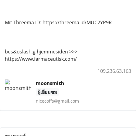
Mit Threema ID: https://threema.id/MUC2YP9R
bes&oslash;g hjemmesiden >>>
https://www.farmaceutisk.com/
109.236.63.163
moonsmith
ผู้เยี่ยมชม
nicecoffs@gmail.com