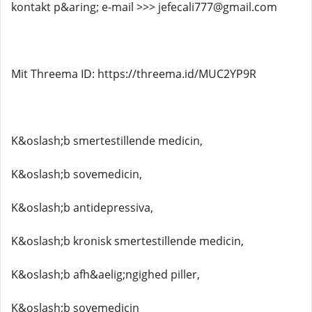
kontakt p&aring; e-mail >>> jefecali777@gmail.com
Mit Threema ID: https://threema.id/MUC2YP9R
K&oslash;b smertestillende medicin,
K&oslash;b sovemedicin,
K&oslash;b antidepressiva,
K&oslash;b kronisk smertestillende medicin,
K&oslash;b afh&aelig;ngighed piller,
K&oslash;b sovemedicin