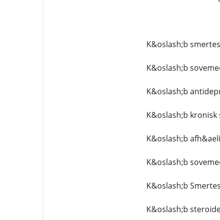
K&oslash;b smertest
K&oslash;b sovemed
K&oslash;b antidepr
K&oslash;b kronisk 
K&oslash;b afh&aeli
K&oslash;b soveme
K&oslash;b Smertest
K&oslash;b steroide