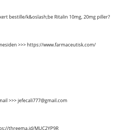
ert bestille/k&oslash;be Ritalin 10mg, 20mg piller?
esiden >>> https://www.farmaceutisk.com/
mail >>> jefecali777@gmail.com
tps://threema.id/MUC2YP9R