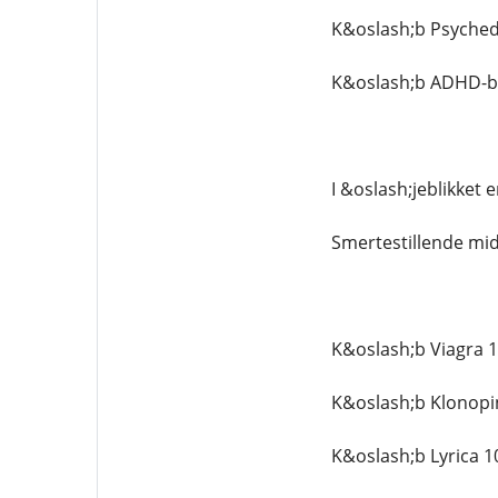
K&oslash;b Psychede
K&oslash;b ADHD-be
I &oslash;jeblikket 
Smertestillende mid
K&oslash;b Viagra 
K&oslash;b Klonopi
K&oslash;b Lyrica 1