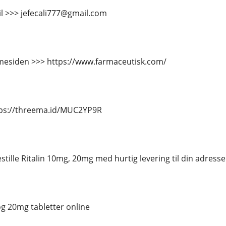
il >>> jefecali777@gmail.com
esiden >>> https://www.farmaceutisk.com/
tps://threema.id/MUC2YP9R
stille Ritalin 10mg, 20mg med hurtig levering til din adresse
og 20mg tabletter online