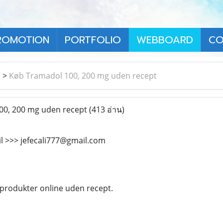
ROMOTION
PORTFOLIO
WEBBOARD
CO
า
>
Køb Tramadol 100, 200 mg uden recept
0, 200 mg uden recept
(413 อ่าน)
il >>> jefecali777@gmail.com
produkter online uden recept.