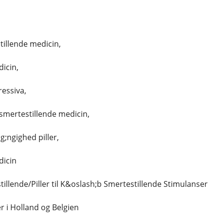
illende medicin,
icin,
essiva,
smertestillende medicin,
g;ngighed piller,
dicin
illende/Piller til K&oslash;b Smertestillende Stimulanser
r i Holland og Belgien