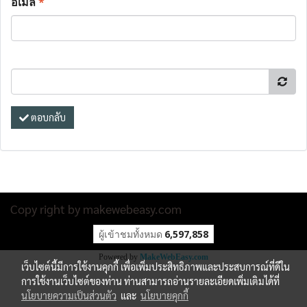
อีเมล
*
ตอบกลับ
Copy right by makewebeasy.com
ผู้เข้าชมวันนี้
2,016
Powered by
MakeWebEasy.com
เว็บไซต์นี้มีการใช้งานคุกกี้ เพื่อเพิ่มประสิทธิภาพและประสบการณ์ที่ดีใน
การใช้งานเว็บไซต์ของท่าน ท่านสามารถอ่านรายละเอียดเพิ่มเติมได้ที่
นโยบายความเป็นส่วนตัว
และ
นโยบายคุกกี้