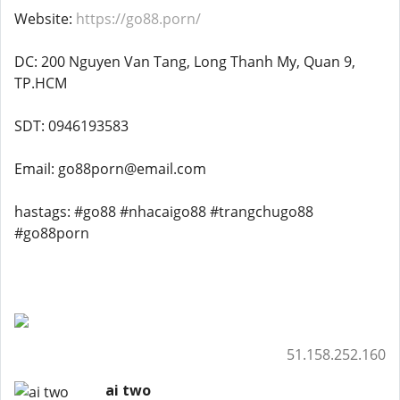
Website:
https://go88.porn/
DC: 200 Nguyen Van Tang, Long Thanh My, Quan 9,
TP.HCM
SDT: 0946193583
Email: go88porn@email.com
hastags: #go88 #nhacaigo88 #trangchugo88
#go88porn
51.158.252.160
ai two