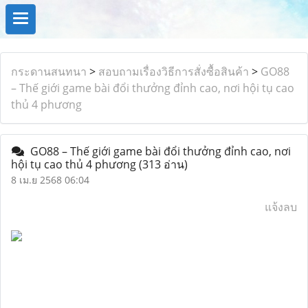
กระดานสนทนา
>
สอบถามเรื่องวิธีการสั่งซื้อสินค้า
>
GO88
– Thế giới game bài đổi thưởng đỉnh cao, nơi hội tụ cao
thủ 4 phương
GO88 – Thế giới game bài đổi thưởng đỉnh cao, nơi
hội tụ cao thủ 4 phương
(313 อ่าน)
8 เม.ย 2568 06:04
แจ้งลบ