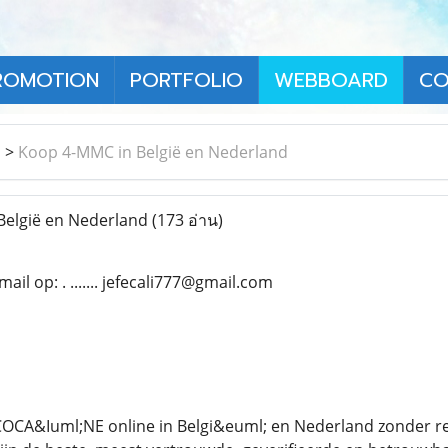
ROMOTION
PORTFOLIO
WEBBOARD
CO
า
>
Koop 4-MMC in België en Nederland
elgië en Nederland
(173 อ่าน)
il op: . ....... jefecali777@gmail.com
 COCA&Iuml;NE online in Belgi&euml; en Nederland zonder r