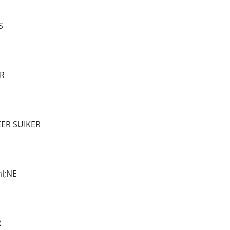
S
R
EER SUIKER
l;NE
R