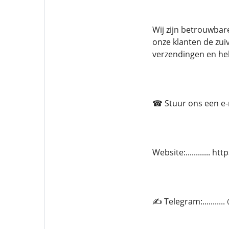
Wij zijn betrouwba
onze klanten de zuiv
verzendingen en he
☎ Stuur ons een e-ma
Website:............ 
✍ Telegram:.........