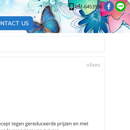
081-6453936
NTACT US
แจ้งลบ
ecept tegen gereduceerde prijzen en met