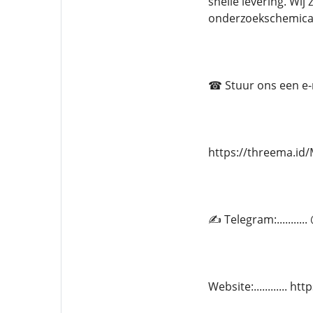
snelle levering. Wij
onderzoekschemica
☎ Stuur ons een e-ma
https://threema.i
✍ Telegram:.........
Website:............ 