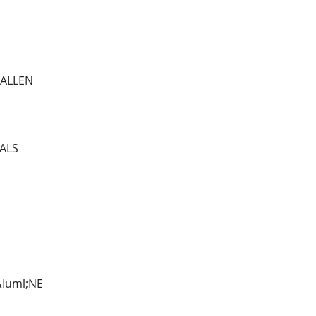
TALLEN
TALS
Iuml;NE