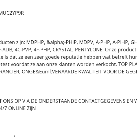
d/MUC2YP9R
oducten zijn: MDPHP, &alpha;-PHiP, MDPV, A-PHP, A-PIHP, 
-ADB, 4C-PVP, 4F-PHP, CRYSTAL, PENTYLONE. Onze producten 
te is dat ze een zeer goede reputatie hebben wat betreft hun
etest voordat ze aan onze klanten worden verkocht. TOP 
ANCIER, ONGE&Euml;VENAARDE KWALITEIT VOOR DE GEGE
 ONS OP VIA DE ONDERSTAANDE CONTACTGEGEVENS EN WE
/7 ONLINE ZIJN