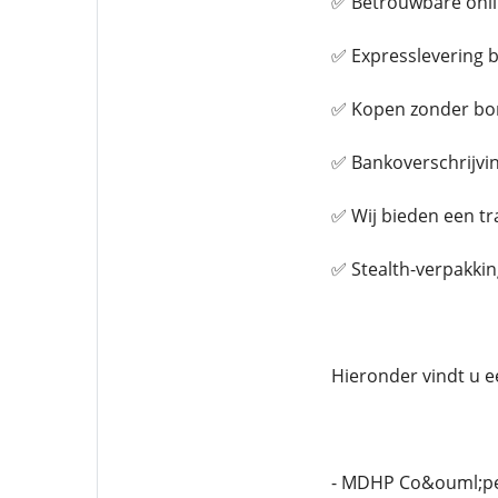
✅ Betrouwbare onli
✅ Expresslevering b
✅ Kopen zonder bo
✅ Bankoverschrijvin
✅ Wij bieden een t
✅ Stealth-verpakkin
Hieronder vindt u e
- MDHP Co&ouml;per