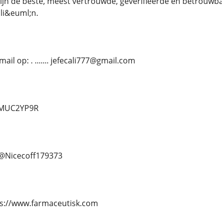
 zijn de beste, meest vertrouwde, geverifieerde en betrouwb
li&euml;n.
il op: . ....... jefecali777@gmail.com
d/MUC2YP9R
.. @Nicecoff179373
https://www.farmaceutisk.com