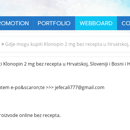
ROMOTION
PORTFOLIO
WEBBOARD
CO
า
>
Gdje mogu kupiti Klonopin 2 mg bez recepta u Hrvatskoj, S
Klonopin 2 mg bez recepta u Hrvatskoj, Sloveniji i Bosni i 
putem e-po&scaron;te >>> jefecali777@gmail.com
roizvode online bez recepta.