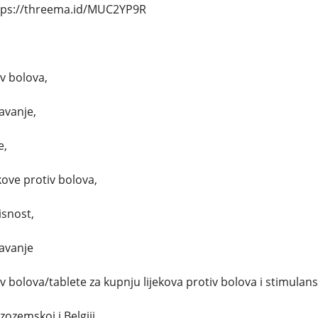
tps://threema.id/MUC2YP9R
iv bolova,
avanje,
e,
kove protiv bolova,
isnost,
pavanje
iv bolova/tablete za kupnju lijekova protiv bolova i stimulan
zozemskoj i Belgiji