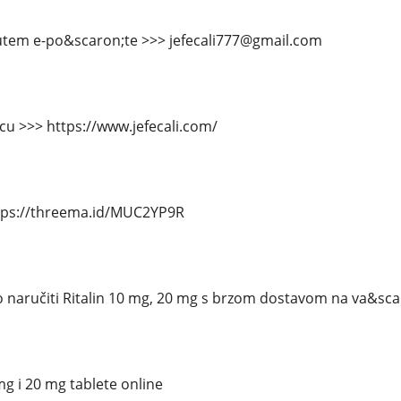
putem e-po&scaron;te >>> jefecali777@gmail.com
icu >>> https://www.jefecali.com/
tps://threema.id/MUC2YP9R
 naručiti Ritalin 10 mg, 20 mg s brzom dostavom na va&sca
mg i 20 mg tablete online