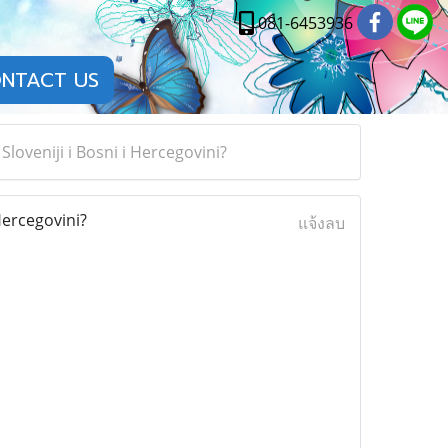
081-6453936
NTACT US
loveniji i Bosni i Hercegovini?
Hercegovini?
แจ้งลบ