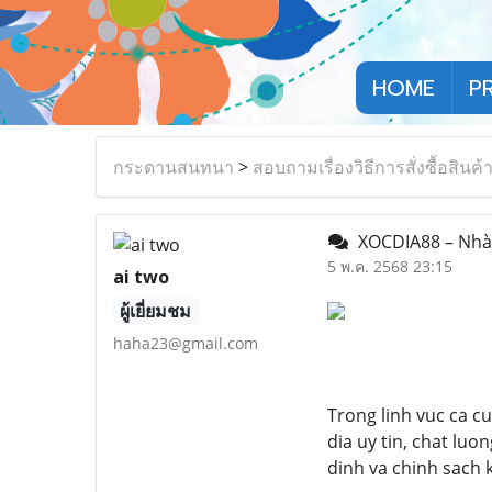
HOME
P
กระดานสนทนา
>
สอบถามเรื่องวิธีการสั่งซื้อสินค้
XOCDIA88 – Nhà c
5 พ.ค. 2568 23:15
ai two
ผู้เยี่ยมชม
haha23@gmail.com
Trong linh vuc ca c
dia uy tin, chat lu
dinh va chinh sach 