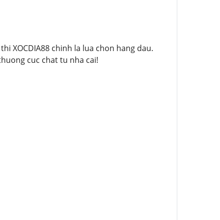
 thi XOCDIA88 chinh la lua chon hang dau.
huong cuc chat tu nha cai!