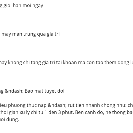
g gioi han moi ngay
 may man trung qua gia tri
y khong chi tang gia tri tai khoan ma con tao them dong l
g &ndash; Bao mat tuyet doi
ieu phuong thuc nap &ndash; rut tien nhanh chong nhu: c
thoi gian xu ly chi tu 1 den 3 phut. Ben canh do, he thong b
uoi dung.