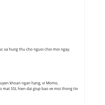
uc va hung thu cho nguoi choi moi ngay.
huyen khoan ngan hang, vi Momo,
ao mat SSL hien dai giup bao ve moi thong tin