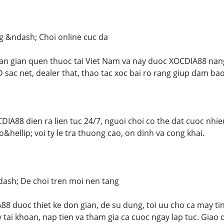
g &ndash; Choi online cuc da
 dan gian quen thuoc tai Viet Nam va nay duoc XOCDIA88 nang
 sac net, dealer that, thao tac xoc bai ro rang giup dam ba
CDIA88 dien ra lien tuc 24/7, nguoi choi co the dat cuoc nhi
&hellip; voi ty le tra thuong cao, on dinh va cong khai.
dash; De choi tren moi nen tang
8 duoc thiet ke don gian, de su dung, toi uu cho ca may tinh
y tai khoan, nap tien va tham gia ca cuoc ngay lap tuc. Giao 