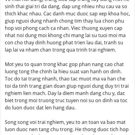
sinh thai giai tri da dang, dap ung nhieu nhu cau va so
thich khac nhau. Cac danh muc duoc sap xep khoa hoc,
giup nguoi dung nhanh chong tim thay lua chon phu
hop voi phong cach ca nhan. Viec thuong xuyen cap
nhat noi dung moi khong chi mang lai su tuoi moi ma
con cho thay dinh huong phat trien lau dai, tranh su
lap lai va nham chan trong qua trinh trai nghiem.
Mot yeu to quan trong khac gop phan nang cao chat
luong tong the chinh la hieu suat van hanh on dinh.
Toc do tai trang nhanh, thao tac muot ma va han che
toi da tinh trang gian doan giup nguoi dung duy tri trai
nghiem lien mach. Day la diem manh dang chu y, dac
biet trong moi truong truc tuyen noi su on dinh va toc
do luon duoc dat len hang dau.
Song song voi trai nghiem, yeu to an toan va bao mat
luon duoc nen tang chu trong. He thong duoc tich hop