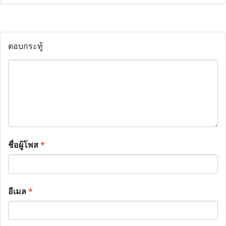
ตอบกระทู้
ชื่อผู้โพส
*
อีเมล
*