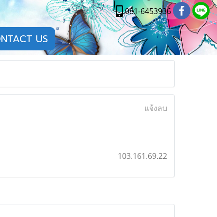
081-6453936
NTACT US
แจ้งลบ
103.161.69.22