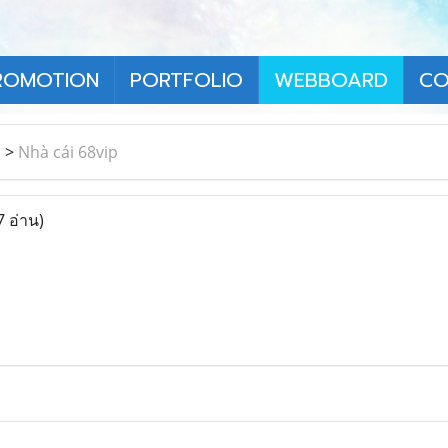
ROMOTION
PORTFOLIO
WEBBOARD
CO
า
>
Nhà cái 68vip
7 อ่าน)