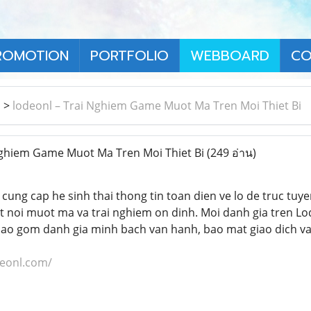
ROMOTION
PORTFOLIO
WEBBOARD
CO
า
>
lodeonl – Trai Nghiem Game Muot Ma Tren Moi Thiet Bi
Nghiem Game Muot Ma Tren Moi Thiet Bi
(249 อ่าน)
cung cap he sinh thai thong tin toan dien ve lo de truc tuyen
t noi muot ma va trai nghiem on dinh. Moi danh gia tren Lo
ao gom danh gia minh bach van hanh, bao mat giao dich va
deonl.com/