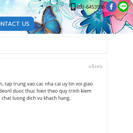
081-6453936
NTACT US
แจ้งลบ
, tap trung vao cac nha cai uy tin voi giao
deonl duoc thuc hien theo quy trinh kiem
 chat luong dich vu khach hang.