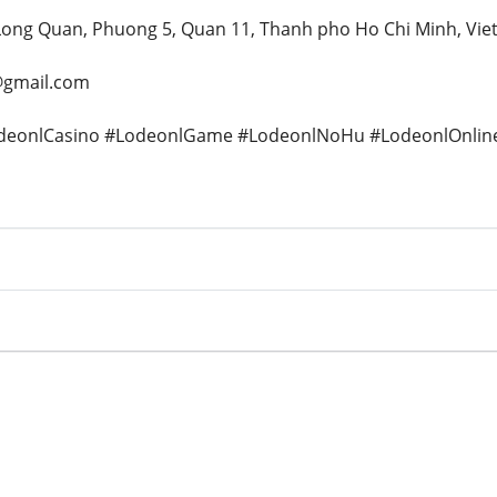
 Long Quan, Phuong 5, Quan 11, Thanh pho Ho Chi Minh, Vi
@gmail.com
odeonlCasino #LodeonlGame #LodeonlNoHu #LodeonlOnlin