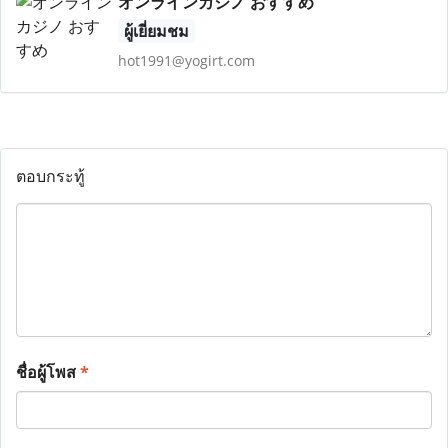
オンラインカジノ おすすめ
ผู้เยี่ยมชม
hot1991@yogirt.com
ตอบกระทู้
ชื่อผู้โพส
*