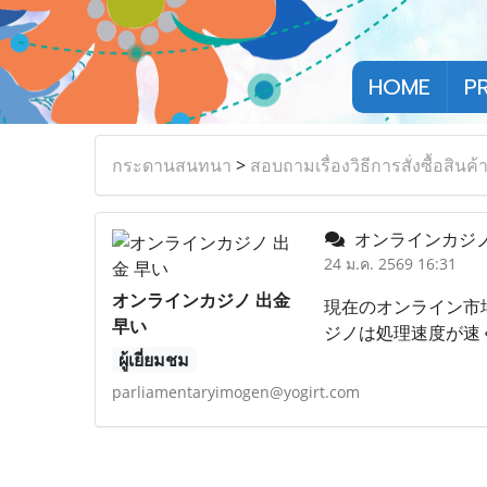
HOME
P
กระดานสนทนา
>
สอบถามเรื่องวิธีการสั่งซื้อสินค้
オンラインカジノ
24 ม.ค. 2569 16:31
オンラインカジノ 出金
現在のオンライン市
早い
ジノは処理速度が速
ผู้เยี่ยมชม
parliamentaryimogen@yogirt.com