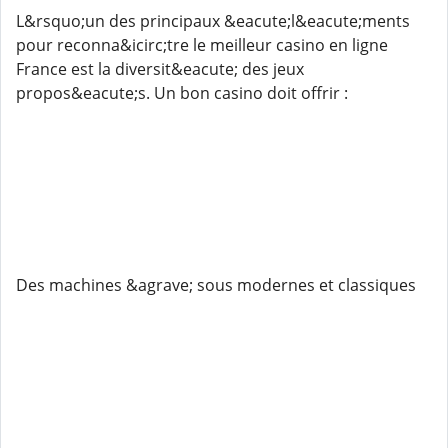
L&rsquo;un des principaux &eacute;l&eacute;ments
pour reconna&icirc;tre le meilleur casino en ligne
France est la diversit&eacute; des jeux
propos&eacute;s. Un bon casino doit offrir :
Des machines &agrave; sous modernes et classiques