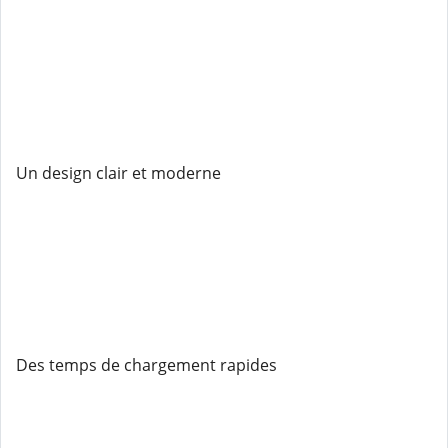
Un design clair et moderne
Des temps de chargement rapides