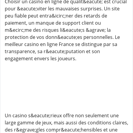
Choisir un casino en ligne de qualit&eacute; est crucial
pour &eacute;viter les mauvaises surprises. Un site
peu fiable peut entra&icirc;ner des retards de
paiement, un manque de support client ou
m&ecirc;me des risques li&eacute;s &agrave; la
protection de vos donn&eacute;es personnelles. Le
meilleur casino en ligne France se distingue par sa
transparence, sa r&eacute;putation et son
engagement envers les joueurs.
Un casino s&eacute;rieux offre non seulement une
large gamme de jeux, mais aussi des conditions claires,
des r&egrave;gles compr&eacute;hensibles et une