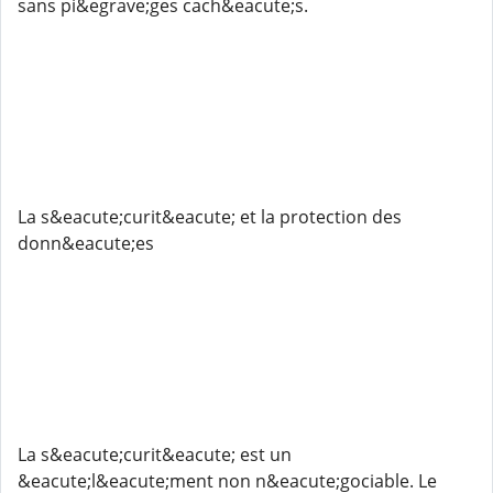
sans pi&egrave;ges cach&eacute;s.
La s&eacute;curit&eacute; et la protection des
donn&eacute;es
La s&eacute;curit&eacute; est un
&eacute;l&eacute;ment non n&eacute;gociable. Le