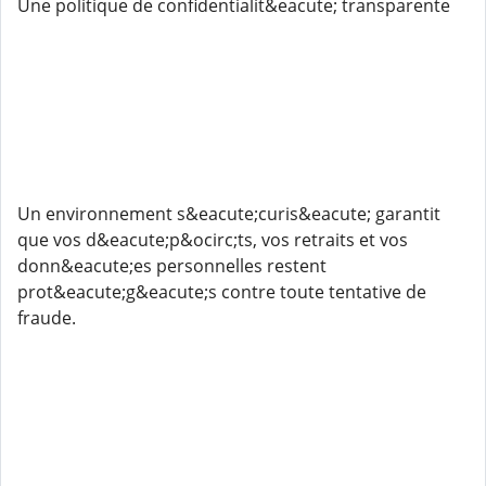
Une politique de confidentialit&eacute; transparente
Un environnement s&eacute;curis&eacute; garantit
que vos d&eacute;p&ocirc;ts, vos retraits et vos
donn&eacute;es personnelles restent
prot&eacute;g&eacute;s contre toute tentative de
fraude.