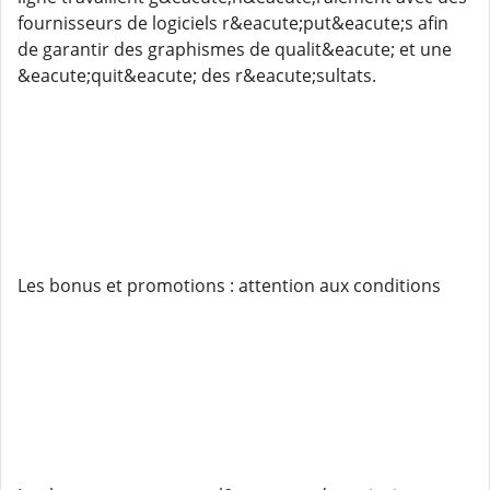
fournisseurs de logiciels r&eacute;put&eacute;s afin
de garantir des graphismes de qualit&eacute; et une
&eacute;quit&eacute; des r&eacute;sultats.
Les bonus et promotions : attention aux conditions