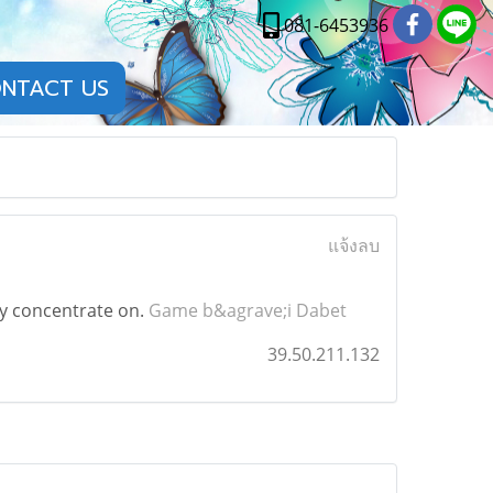
081-6453936
NTACT US
แจ้งลบ
ity concentrate on.
Game b&agrave;i Dabet
39.50.211.132