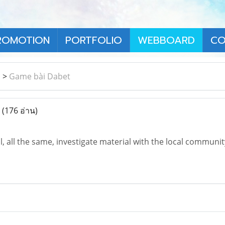
ROMOTION
PORTFOLIO
WEBBOARD
CO
า
>
Game bài Dabet
t
(176 อ่าน)
l, all the same, investigate material with the local commun