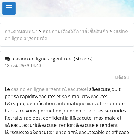
กระดานสนทนา
>
สอบถามเรื่องวิธีการสั่งซื้อสินค้า
>
casino
en ligne argent réel
casino en ligne argent réel
(50 อ่าน)
18 ก.พ. 2569 14:40
แจ้งลบ
Le
casino en ligne argent r&eacute;el
s&eacute;duit
par sa rapidit&eacute; et sa simplicit&eacute;.
L&rsquo;identification automatique via votre compte
bancaire vous permet de jouer en quelques secondes.
Retraits rapides, confidentialit&eacute; maximale et
s&eacute;curit&eacute; renforc&eacute;e rendent
l&rsquo;exp&eacute;rience agr&eacute;able et efficace