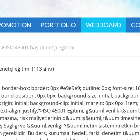
ROMOTION
PORTFOLIO
WEBBOARD
CO
า
>
ISO 45001 baş denetçi eğitimi
netçi eğitimi
(113 อ่าน)
: border-box; border: 0px #e9e9e9; outline: 0px; font-size: 16
ground-position: 0px 0px; background-size: initial; backgrou
rigin: initial; background-clip: initial; margin: 0px 0px 1rem
text-align: justify;">ISO 45001 Eğitimi, g&uuml;venlik k&uu
lmasına, risk maliyetlerinin d&uuml;ş&uuml;r&uuml;lmesine v
İş Sağlığı ve G&uuml;venliği Y&ouml;netim sistemini etkin bir
gereklidir. Bu ders, kurumsal hedefi, farklı denetim t&uuml;rl