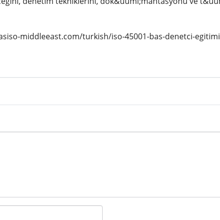
eceğini, denetim tekniklerini, dok&uuml;mantasyonu ve t&uu
iasiso-middleeast.com/turkish/iso-45001-bas-denetci-egitimi-