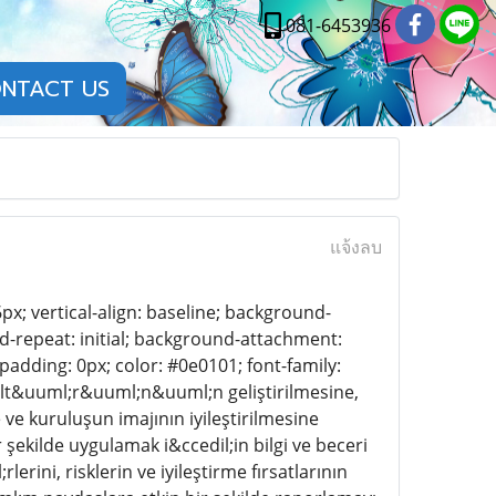
081-6453936
NTACT US
แจ้งลบ
px; vertical-align: baseline; background-
nd-repeat: initial; background-attachment:
; padding: 0px; color: #0e0101; font-family:
ml;lt&uuml;r&uuml;n&uuml;n geliştirilmesine,
e kuruluşun imajının iyileştirilmesine
 şekilde uygulamak i&ccedil;in bilgi ve beceri
erini, risklerin ve iyileştirme fırsatlarının