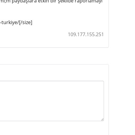
ml;m paydaşlara etkin bir şekilde raporlamayı
turkiye/[/size]
109.177.155.251