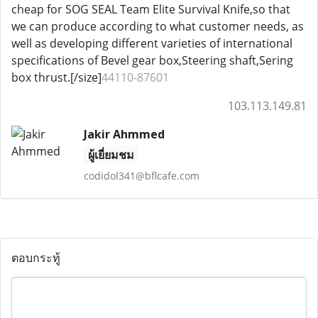
cheap for SOG SEAL Team Elite Survival Knife,so that
we can produce according to what customer needs, as
well as developing different varieties of international
specifications of Bevel gear box,Steering shaft,Sering
box thrust.[/size]
44110-87601
103.113.149.81
Jakir Ahmmed
ผู้เยี่ยมชม
codidol341@bflcafe.com
ตอบกระทู้