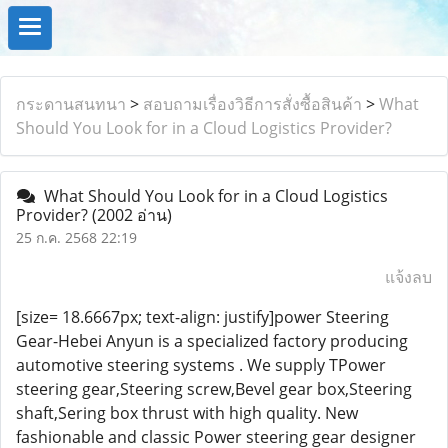
กระดานสนทนา
>
สอบถามเรื่องวิธีการสั่งซื้อสินค้า
>
What
Should You Look for in a Cloud Logistics Provider?
What Should You Look for in a Cloud Logistics
Provider?
(2002 อ่าน)
25 ก.ค. 2568 22:19
แจ้งลบ
[size= 18.6667px; text-align: justify]power Steering
Gear-Hebei Anyun is a specialized factory producing
automotive steering systems . We supply TPower
steering gear,Steering screw,Bevel gear box,Steering
shaft,Sering box thrust with high quality. New
fashionable and classic Power steering gear designer