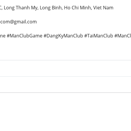
C, Long Thanh My, Long Binh, Ho Chi Minh, Viet Nam
cocom@gmail.com
line #ManClubGame #DangKyManClub #TaiManClub #ManCl