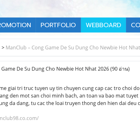
ROMOTION
PORTFOLIO
WEBBOARD
CO
า
>
ManClub – Cong Game De Su Dung Cho Newbie Hot Nhat
 Game De Su Dung Cho Newbie Hot Nhat 2026
(90 อ่าน)
me giai tri truc tuyen uy tin chuyen cung cap cac tro choi d
ng den mot san choi minh bach, an toan va bao mat tuyet 
cung da dang, tu cac the loai truyen thong den hien dai deu 
anclub98.co.com/