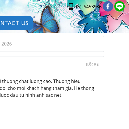
081-6453936
NTACT US
 2026
แจ้งลบ
oi thuong chat luong cao. Thuong hieu
doi cho moi khach hang tham gia. He thong
duoc dau tu hinh anh sac net.