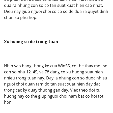
dua ra nhung con so co tan suat xuat hien cao nhat.
Dieu nay giup nguoi choi co co so de dua ra quyet dinh
chon so phu hop.
Xu huong so de trong tuan
Nhin vao bang thong ke cua Win55, co the thay mot so
con so nhu 12, 45, va 78 dang co xu huong xuat hien
nhieu trong tuan nay. Day la nhung con so duoc nhieu
nguoi choi quan tam do tan suat xuat hien day dac
trong cac ky quay thuong gan day. Viec theo doi xu
huong nay co the giup nguoi choi nam bat co hoi tot
hon.