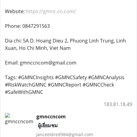
Website:
https://gmnc.cn.com/
Phone: 0847291563
Dia chi: 5A D. Hoang Dieu 2, Phuong Linh Trung, Linh
Xuan, Ho Chi Minh, Viet Nam
Email: gmnccncom@gmail.com
Tags: #GMNCInsights #GMNCSafety #GMNCAnalysis
#RiskWatchGMNC #GMNCReport #GMNCCheck
#SafeWithGMNC
183.81.18.49
gmnccncom
ผู้เยี่ยมชม
janceeldred984@gmail.com