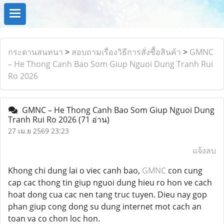
กระดานสนทนา
>
สอบถามเรื่องวิธีการสั่งซื้อสินค้า
>
GMNC
– He Thong Canh Bao Som Giup Nguoi Dung Tranh Rui
Ro 2026
GMNC – He Thong Canh Bao Som Giup Nguoi Dung
Tranh Rui Ro 2026
(71 อ่าน)
27 เม.ย 2569 23:23
แจ้งลบ
Khong chi dung lai o viec canh bao,
GMNC
con cung
cap cac thong tin giup nguoi dung hieu ro hon ve cach
hoat dong cua cac nen tang truc tuyen. Dieu nay gop
phan giup cong dong su dung internet mot cach an
toan va co chon loc hon.