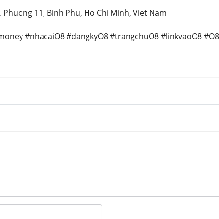
7
u, Phuong 11, Binh Phu, Ho Chi Minh, Viet Nam
money #nhacaiO8 #dangkyO8 #trangchuO8 #linkvaoO8 #O8