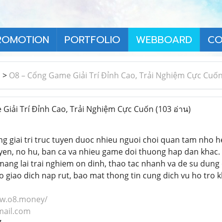
ROMOTION
PORTFOLIO
WEBBOARD
CO
า
>
O8 – Cổng Game Giải Trí Đỉnh Cao, Trải Nghiệm Cực Cuố
Giải Trí Đỉnh Cao, Trải Nghiệm Cực Cuốn
(103 อ่าน)
ng giai tri truc tuyen duoc nhieu nguoi choi quan tam nho 
uyen, no hu, ban ca va nhieu game doi thuong hap dan khac. G
 mang lai trai nghiem on dinh, thao tac nhanh va de su dung
o giao dich nap rut, bao mat thong tin cung dich vu ho tro 
ww.o8.money/
ail.com