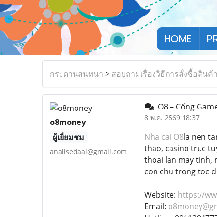
HOME
P
กระดานสนทนา
>
สอบถามเรื่องวิธีการสั่งซื้อสินค้
O8 – Cổng Game 
8 พ.ค. 2569 18:37
o8money
Nha cai O8
la nen ta
ผู้เยี่ยมชม
thao, casino truc t
analisedaal@gmail.com
thoai lan may tinh,
con chu trong toc d
Website:
https://w
Email:
o8money@gm