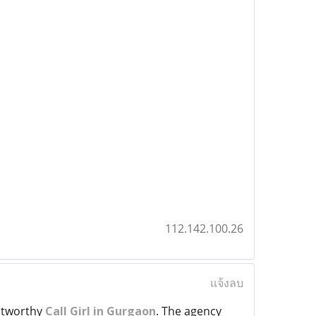
112.142.100.26
แจ้งลบ
ustworthy
Call Girl in Gurgaon
. The agency