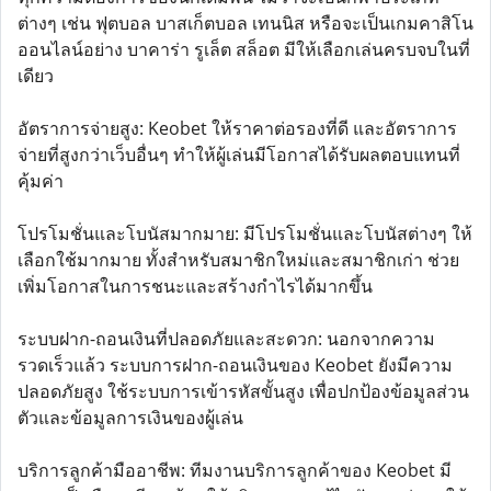
ต่างๆ เช่น ฟุตบอล บาสเก็ตบอล เทนนิส หรือจะเป็นเกมคาสิโน
ออนไลน์อย่าง บาคาร่า รูเล็ต สล็อต มีให้เลือกเล่นครบจบในที่
เดียว
อัตราการจ่ายสูง: Keobet ให้ราคาต่อรองที่ดี และอัตราการ
จ่ายที่สูงกว่าเว็บอื่นๆ ทำให้ผู้เล่นมีโอกาสได้รับผลตอบแทนที่
คุ้มค่า
โปรโมชั่นและโบนัสมากมาย: มีโปรโมชั่นและโบนัสต่างๆ ให้
เลือกใช้มากมาย ทั้งสำหรับสมาชิกใหม่และสมาชิกเก่า ช่วย
เพิ่มโอกาสในการชนะและสร้างกำไรได้มากขึ้น
ระบบฝาก-ถอนเงินที่ปลอดภัยและสะดวก: นอกจากความ
รวดเร็วแล้ว ระบบการฝาก-ถอนเงินของ Keobet ยังมีความ
ปลอดภัยสูง ใช้ระบบการเข้ารหัสขั้นสูง เพื่อปกป้องข้อมูลส่วน
ตัวและข้อมูลการเงินของผู้เล่น
บริการลูกค้ามืออาชีพ: ทีมงานบริการลูกค้าของ Keobet มี