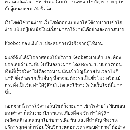
ความเป็นมืออาชีพ พร้อมให้บริการและแก้ไขปัญหาต่างๆ ให้
กับผู้เล่นตลอด 24 ชั่วโมง
เว็บไซต์ใช้งานง่าย: เว็บไซต์ออกแบบมาให้ใช้งานง่าย เข้าใจ
ง่าย แม้แต่ผู้เล่นมือใหม่ก็สามารถใช้งานได้อย่างสะดวกสบาย
Keobet ถอนเงินไว: ประสบการณ์จริงจากผู้ใช้งาน
ผม/ดิฉันได้มีโอกาสลองใช้บริการ Keobet มาแล้ว และต้อง
บอกเลยว่าประทับใจเป็นอย่างมาก โดยเฉพาะระบบการถอน
เงินที่เร็วจริงๆ ไม่ต้องรอนาน เงินเข้าบัญชีภายในเวลาไม่กี่
นาที ซึ่งต่างจากเว็บอื่นๆ ที่อาจจะต้องรอเป็นชั่วโมง หรือแม้
กระทั่งเป็นวัน ทำให้รู้สึกมั่นใจและไว้วางใจในเว็บไซต์นี้มาก
ขึ้น
นอกจากนี้ การใช้งานเว็บไซต์ก็ง่ายมาก เข้าใจง่าย ไม่ซับซ้อน
เกมต่างๆ ก็เล่นง่าย มีภาพและเสียงที่คมชัด ทำให้รู้สึก
เพลิดเพลินและสนุกไปกับการเดิมพัน และที่สำคัญ ทีมงาน
บริการลูกค้าก็พร้อมให้บริการตลอดเวลา ตอบคำถามได้อย่าง