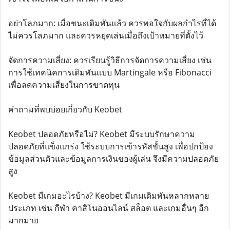
อย่าโลภมาก: เมื่อชนะเดิมพันแล้ว ควรพอใจกับผลกำไรที่ได้
ไม่ควรโลภมาก และควรหยุดเล่นเมื่อถึงเป้าหมายที่ตั้งไว้
จัดการความเสี่ยง: ควรเรียนรู้วิธีการจัดการความเสี่ยง เช่น
การใช้เทคนิคการเดิมพันแบบ Martingale หรือ Fibonacci
เพื่อลดความเสี่ยงในการขาดทุน
คำถามที่พบบ่อยเกี่ยวกับ Keobet
Keobet ปลอดภัยหรือไม่? Keobet มีระบบรักษาความ
ปลอดภัยที่แข็งแกร่ง ใช้ระบบการเข้ารหัสขั้นสูง เพื่อปกป้อง
ข้อมูลส่วนตัวและข้อมูลการเงินของผู้เล่น จึงมีความปลอดภัย
สูง
Keobet มีเกมอะไรบ้าง? Keobet มีเกมเดิมพันหลากหลาย
ประเภท เช่น กีฬา คาสิโนออนไลน์ สล็อต และเกมอื่นๆ อีก
มากมาย