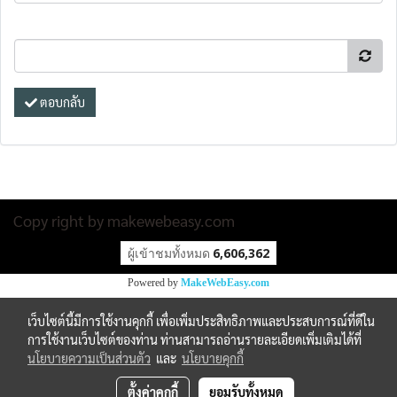
ตอบกลับ
Copy right by makewebeasy.com
ผู้เข้าชมวันนี้
10,520
Powered by
MakeWebEasy.com
เว็บไซต์นี้มีการใช้งานคุกกี้ เพื่อเพิ่มประสิทธิภาพและประสบการณ์ที่ดีใน
การใช้งานเว็บไซต์ของท่าน ท่านสามารถอ่านรายละเอียดเพิ่มเติมได้ที่
นโยบายความเป็นส่วนตัว
และ
นโยบายคุกกี้
ตั้งค่าคุกกี้
ยอมรับทั้งหมด