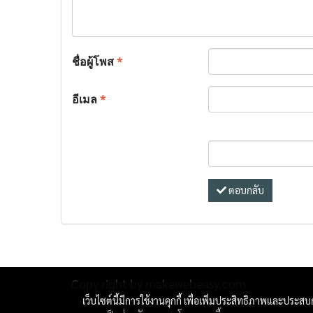
ชื่อผู้โพส
*
อีเมล
*
ตอบกลับ
Copy right by makewebeasy.com
เว็บไซต์นี้มีการใช้งานคุกกี้ เพื่อเพิ่มประสิทธิภาพและประส