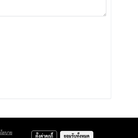
นโยบาย
ตั้งค่าคุกกี้
ยอมรับทั้งหมด