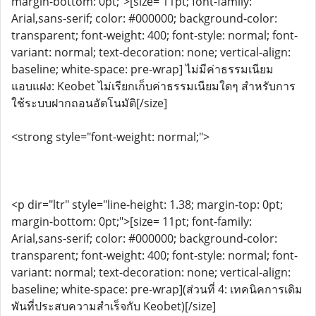
margin-bottom: 0pt;">[size= 11pt; font-family:
Arial,sans-serif; color: #000000; background-color:
transparent; font-weight: 400; font-style: normal; font-
variant: normal; text-decoration: none; vertical-align:
baseline; white-space: pre-wrap] ไม่มีค่าธรรมเนียม
แอบแฝง: Keobet ไม่เรียกเก็บค่าธรรมเนียมใดๆ สำหรับการ
ใช้ระบบฝากถอนอัตโนมัติ[/size]
<strong style="font-weight: normal;">
<p dir="ltr" style="line-height: 1.38; margin-top: 0pt;
margin-bottom: 0pt;">[size= 11pt; font-family:
Arial,sans-serif; color: #000000; background-color:
transparent; font-weight: 400; font-style: normal; font-
variant: normal; text-decoration: none; vertical-align:
baseline; white-space: pre-wrap](ส่วนที่ 4: เทคนิคการเดิม
พันที่ประสบความสำเร็จกับ Keobet)[/size]