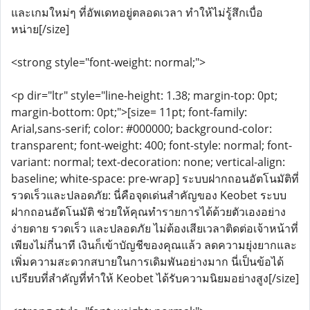
และเกมใหม่ๆ ที่อัพเดทอยู่ตลอดเวลา ทำให้ไม่รู้สึกเบื่อ
หน่าย[/size]
<strong style="font-weight: normal;">
<p dir="ltr" style="line-height: 1.38; margin-top: 0pt;
margin-bottom: 0pt;">[size= 11pt; font-family:
Arial,sans-serif; color: #000000; background-color:
transparent; font-weight: 400; font-style: normal; font-
variant: normal; text-decoration: none; vertical-align:
baseline; white-space: pre-wrap] ระบบฝากถอนอัตโนมัติที่
รวดเร็วและปลอดภัย: นี่คือจุดเด่นสำคัญของ Keobet ระบบ
ฝากถอนอัตโนมัติ ช่วยให้คุณทำรายการได้ด้วยตัวเองอย่าง
ง่ายดาย รวดเร็ว และปลอดภัย ไม่ต้องเสียเวลาติดต่อเจ้าหน้าที่
เพียงไม่กี่นาที เงินก็เข้าบัญชีของคุณแล้ว ลดความยุ่งยากและ
เพิ่มความสะดวกสบายในการเดิมพันอย่างมาก นี่เป็นข้อได้
เปรียบที่สำคัญที่ทำให้ Keobet ได้รับความนิยมอย่างสูง[/size]