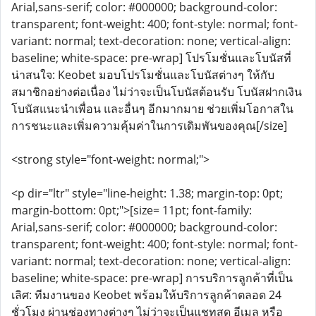
Arial,sans-serif; color: #000000; background-color:
transparent; font-weight: 400; font-style: normal; font-
variant: normal; text-decoration: none; vertical-align:
baseline; white-space: pre-wrap] โปรโมชั่นและโบนัสที่
น่าสนใจ: Keobet มอบโปรโมชั่นและโบนัสต่างๆ ให้กับ
สมาชิกอย่างต่อเนื่อง ไม่ว่าจะเป็นโบนัสต้อนรับ โบนัสฝากเงิน
โบนัสแนะนำเพื่อน และอื่นๆ อีกมากมาย ช่วยเพิ่มโอกาสใน
การชนะและเพิ่มความคุ้มค่าในการเดิมพันของคุณ[/size]
<strong style="font-weight: normal;">
<p dir="ltr" style="line-height: 1.38; margin-top: 0pt;
margin-bottom: 0pt;">[size= 11pt; font-family:
Arial,sans-serif; color: #000000; background-color:
transparent; font-weight: 400; font-style: normal; font-
variant: normal; text-decoration: none; vertical-align:
baseline; white-space: pre-wrap] การบริการลูกค้าที่เป็น
เลิศ: ทีมงานของ Keobet พร้อมให้บริการลูกค้าตลอด 24
ชั่วโมง ผ่านช่องทางต่างๆ ไม่ว่าจะเป็นแชทสด อีเมล หรือ