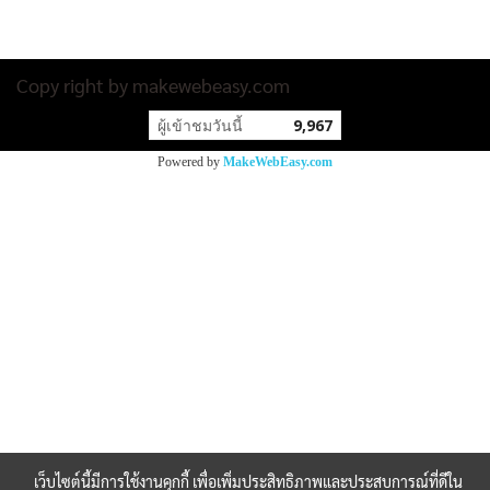
Copy right by makewebeasy.com
ผู้เข้าชมวันนี้
9,967
Powered by
MakeWebEasy.com
เว็บไซต์นี้มีการใช้งานคุกกี้ เพื่อเพิ่มประสิทธิภาพและประสบการณ์ที่ดีใน