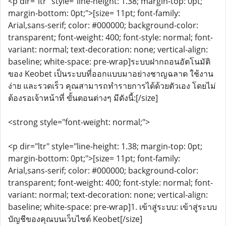
<p dir="ltr" style="line-height: 1.38; margin-top: 0pt;
margin-bottom: 0pt;">[size= 11pt; font-family:
Arial,sans-serif; color: #000000; background-color:
transparent; font-weight: 400; font-style: normal; font-
variant: normal; text-decoration: none; vertical-align:
baseline; white-space: pre-wrap]ระบบฝากถอนอัตโนมัติ
ของ Keobet เป็นระบบที่ออกแบบมาอย่างชาญฉลาด ใช้งาน
ง่าย และรวดเร็ว คุณสามารถทำรายการได้ด้วยตัวเอง โดยไม่
ต้องรอเจ้าหน้าที่ ขั้นตอนต่างๆ มีดังนี้:[/size]
<strong style="font-weight: normal;">
<p dir="ltr" style="line-height: 1.38; margin-top: 0pt;
margin-bottom: 0pt;">[size= 11pt; font-family:
Arial,sans-serif; color: #000000; background-color:
transparent; font-weight: 400; font-style: normal; font-
variant: normal; text-decoration: none; vertical-align:
baseline; white-space: pre-wrap]1. เข้าสู่ระบบ: เข้าสู่ระบบ
บัญชีของคุณบนเว็บไซต์ Keobet[/size]