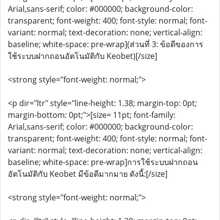
Arial,sans-serif; color: #000000; background-color:
transparent; font-weight: 400; font-style: normal; font-
variant: normal; text-decoration: none; vertical-align:
baseline; white-space: pre-wrap](ส่วนที่ 3: ข้อดีของการ
ใช้ระบบฝากถอนอัตโนมัติกับ Keobet)[/size]
<strong style="font-weight: normal;">
<p dir="ltr" style="line-height: 1.38; margin-top: 0pt;
margin-bottom: 0pt;">[size= 11pt; font-family:
Arial,sans-serif; color: #000000; background-color:
transparent; font-weight: 400; font-style: normal; font-
variant: normal; text-decoration: none; vertical-align:
baseline; white-space: pre-wrap]การใช้ระบบฝากถอน
อัตโนมัติกับ Keobet มีข้อดีมากมาย ดังนี้:[/size]
<strong style="font-weight: normal;">