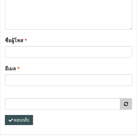
ชื่อผู้โพส
*
อีเมล
*
ตอบกลับ