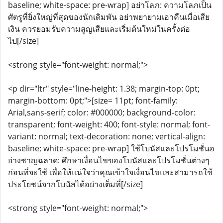
baseline; white-space: pre-wrap] อย่าโลภ: ความโลภเป็น
ศัตรูที่ยิ่งใหญ่ที่สุดของนักเดิมพัน อย่าพยายามเอาคืนเมื่อเสีย
เงิน ควรยอมรับความสูญเสียและเริ่มต้นใหม่ในครั้งต่อ
ไป[/size]
<strong style="font-weight: normal;">
<p dir="ltr" style="line-height: 1.38; margin-top: 0pt;
margin-bottom: 0pt;">[size= 11pt; font-family:
Arial,sans-serif; color: #000000; background-color:
transparent; font-weight: 400; font-style: normal; font-
variant: normal; text-decoration: none; vertical-align:
baseline; white-space: pre-wrap] ใช้โบนัสและโปรโมชั่นอ
ย่างชาญฉลาด: ศึกษาเงื่อนไขของโบนัสและโปรโมชั่นต่างๆ
ก่อนที่จะใช้ เพื่อให้แน่ใจว่าคุณเข้าใจเงื่อนไขและสามารถใช้
ประโยชน์จากโบนัสได้อย่างเต็มที่[/size]
<strong style="font-weight: normal;">