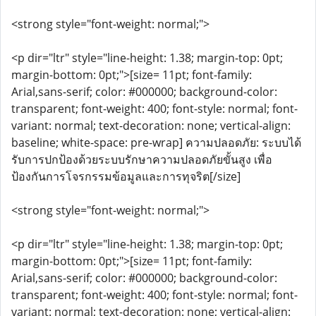
<strong style="font-weight: normal;">
<p dir="ltr" style="line-height: 1.38; margin-top: 0pt;
margin-bottom: 0pt;">[size= 11pt; font-family:
Arial,sans-serif; color: #000000; background-color:
transparent; font-weight: 400; font-style: normal; font-
variant: normal; text-decoration: none; vertical-align:
baseline; white-space: pre-wrap] ความปลอดภัย: ระบบได้
รับการปกป้องด้วยระบบรักษาความปลอดภัยขั้นสูง เพื่อ
ป้องกันการโจรกรรมข้อมูลและการทุจริต[/size]
<strong style="font-weight: normal;">
<p dir="ltr" style="line-height: 1.38; margin-top: 0pt;
margin-bottom: 0pt;">[size= 11pt; font-family:
Arial,sans-serif; color: #000000; background-color:
transparent; font-weight: 400; font-style: normal; font-
variant: normal; text-decoration: none; vertical-align: