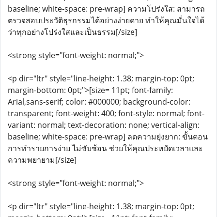
baseline; white-space: pre-wrap] ความโปร่งใส: สามารถ
ตรวจสอบประวัติธุรกรรมได้อย่างง่ายดาย ทำให้คุณมั่นใจได้
ว่าทุกอย่างโปร่งใสและเป็นธรรม[/size]
<strong style="font-weight: normal;">
<p dir="ltr" style="line-height: 1.38; margin-top: 0pt;
margin-bottom: 0pt;">[size= 11pt; font-family:
Arial,sans-serif; color: #000000; background-color:
transparent; font-weight: 400; font-style: normal; font-
variant: normal; text-decoration: none; vertical-align:
baseline; white-space: pre-wrap] ลดความยุ่งยาก: ขั้นตอน
การทำรายการง่าย ไม่ซับซ้อน ช่วยให้คุณประหยัดเวลาและ
ความพยายาม[/size]
<strong style="font-weight: normal;">
<p dir="ltr" style="line-height: 1.38; margin-top: 0pt;