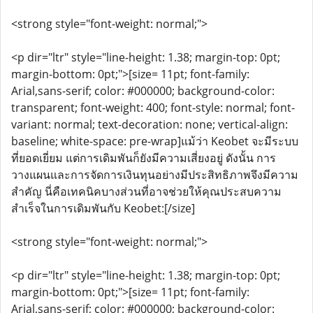
<strong style="font-weight: normal;">
<p dir="ltr" style="line-height: 1.38; margin-top: 0pt;
margin-bottom: 0pt;">[size= 11pt; font-family:
Arial,sans-serif; color: #000000; background-color:
transparent; font-weight: 400; font-style: normal; font-
variant: normal; text-decoration: none; vertical-align:
baseline; white-space: pre-wrap]แม้ว่า Keobet จะมีระบบ
ที่ยอดเยี่ยม แต่การเดิมพันก็ยังมีความเสี่ยงอยู่ ดังนั้น การ
วางแผนและการจัดการเงินทุนอย่างมีประสิทธิภาพจึงมีความ
สำคัญ นี่คือเทคนิคบางส่วนที่อาจช่วยให้คุณประสบความ
สำเร็จในการเดิมพันกับ Keobet:[/size]
<strong style="font-weight: normal;">
<p dir="ltr" style="line-height: 1.38; margin-top: 0pt;
margin-bottom: 0pt;">[size= 11pt; font-family:
Arial,sans-serif; color: #000000; background-color: