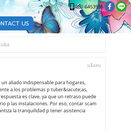
081-6453936
NTACT US
 cuba
แจ้งลบ
 un aliado indispensable para hogares,
nte a los problemas p tuber&iacute;as,
respuesta es clave, ya que un retraso puede
io p las instalaciones. Por eso, contar scam
ntiza la tranquilidad p tener asistencia