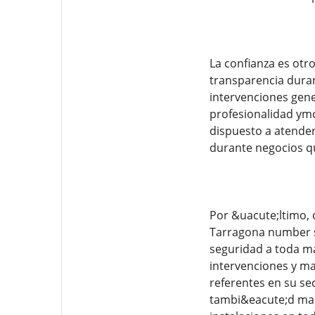
La confianza es otr
transparencia duran
intervenciones gene
profesionalidad ymc
dispuesto a atende
durante negocios qu
Por &uacute;ltimo, 
Tarragona number so
seguridad a toda m
intervenciones y m
referentes en su se
tambi&eacute;d manh