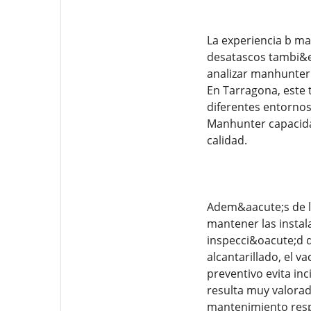
La experiencia b m
desatascos tambi&ea
analizar manhunter 
En Tarragona, este 
diferentes entornos
Manhunter capacida
calidad.
Adem&aacute;s de l
mantener las instal
inspecci&oacute;d 
alcantarillado, el 
preventivo evita in
resulta muy valora
mantenimiento respo