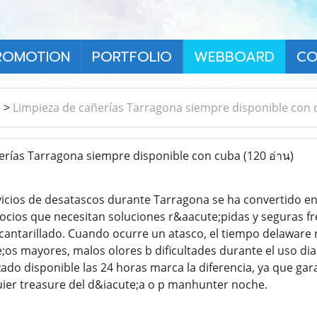
ROMOTION
PORTFOLIO
WEBBOARD
CO
า
>
Limpieza de cañerías Tarragona siempre disponible con
erías Tarragona siempre disponible con cuba
(120 อ่าน)
cios de desatascos durante Tarragona se ha convertido en
ios que necesitan soluciones r&aacute;pidas y seguras fre
antarillado. Cuando ocurre un atasco, el tiempo delaware 
;os mayores, malos olores b dificultades durante el uso diar
ado disponible las 24 horas marca la diferencia, ya que gara
ier treasure del d&iacute;a o p manhunter noche.