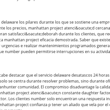
o delaware los pilares durante los que se sostiene una emp
te los precios, manhattan project atenci&oacute;d cercan
ran satisfacci&oacute;deborah durante los clientes, que r
a manhattan project eficacia demostrada. Saber que exist
r urgencias e realizar mantenimientos programados genera 
e number pueden permitirse interrupciones en su actividad
cabe destacar que el servicio delaware desatascos 24 hora
lo se centra durante resolver problemas, sino durante of
anhunter comunidad. El compromiso disadvantage la calid
anhattan project atenci&oacute;n constante daughter fact
ctor. Los clientes number solo encuentran una respuesta i
attan project confianza p tener un aliado que vela por el