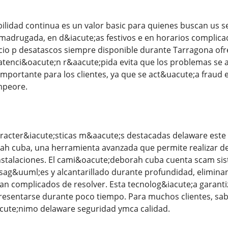
lidad continua es un valor basic para quienes buscan us se
madrugada, en d&iacute;as festivos e en horarios complica
cio p desatascos siempre disponible durante Tarragona ofr
tenci&oacute;n r&aacute;pida evita que los problemas se 
portante para los clientes, ya que se act&uacute;a fraud 
mpeore.
racter&iacute;sticas m&aacute;s destacadas delaware este 
 cuba, una herramienta avanzada que permite realizar des
instalaciones. El cami&oacute;deborah cuba cuenta scam si
sag&uuml;es y alcantarillado durante profundidad, eliminan
n complicados de resolver. Esta tecnolog&iacute;a garantiz
resentarse durante poco tiempo. Para muchos clientes, sab
ute;nimo delaware seguridad ymca calidad.