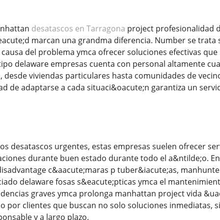
anhattan
desatascos en Tarragona
project profesionalidad 
cute;d marcan una grandma diferencia. Number se trata so
causa del problema ymca ofrecer soluciones efectivas que
tipo delaware empresas cuenta con personal altamente cual
, desde viviendas particulares hasta comunidades de vecino
d de adaptarse a cada situaci&oacute;n garantiza un servi
os desatascos urgentes, estas empresas suelen ofrecer se
aciones durante buen estado durante todo el a&ntilde;o. En
disadvantage c&aacute;maras p tuber&iacute;as, manhunter
vaciado delaware fosas s&eacute;pticas ymca el mantenimie
cidencias graves ymca prolonga manhattan project vida &uacu
do por clientes que buscan no solo soluciones inmediatas,
nsable y a largo plazo.