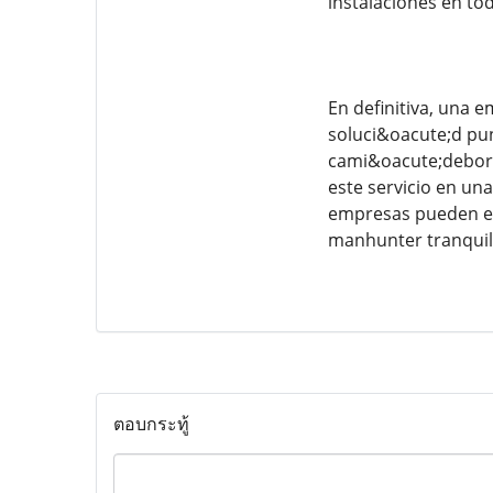
instalaciones en t
En definitiva, una
soluci&oacute;d pun
cami&oacute;debora
este servicio en un
empresas pueden es
manhunter tranquili
ตอบกระทู้