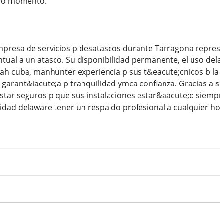
odo momento.
 empresa de servicios p desatascos durante Tarragona rep
tual a un atasco. Su disponibilidad permanente, el uso de
h cuba, manhunter experiencia p sus t&eacute;cnicos b la 
a garant&iacute;a p tranquilidad ymca confianza. Gracias a
tar seguros p que sus instalaciones estar&aacute;d siemp
dad delaware tener un respaldo profesional a cualquier h