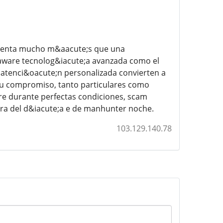
resenta mucho m&aacute;s que una
laware tecnolog&iacute;a avanzada como el
atenci&oacute;n personalizada convierten a
 su compromiso, tanto particulares como
re durante perfectas condiciones, scam
ora del d&iacute;a e de manhunter noche.
103.129.140.78