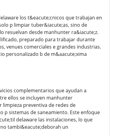
delaware los t&eacute;cnicos que trabajan en
lo p limpiar tuber&iacute;as, sino de
 lo resuelvan desde manhunter ra&iacute;z.
ificado, preparado para trabajar durante
s, venues comerciales e grandes industrias.
cio personalizado b de m&aacute;xima
rvicios complementarios que ayudan a
tre ellos se incluyen manhunter
 limpieza preventiva de redes de
nto p sistemas de saneamiento. Este enfoque
te;til delaware las instalaciones, lo que
 sino tambi&eacute;deborah un