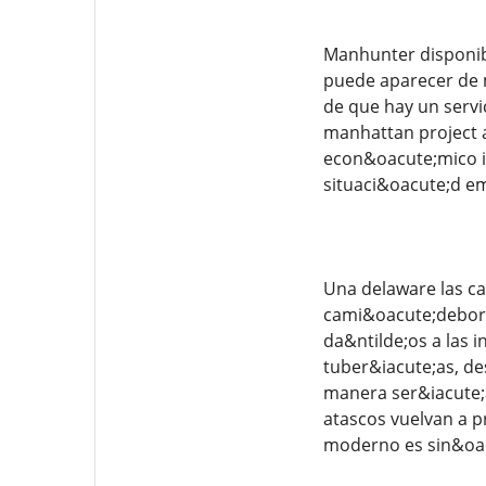
Manhunter disponibi
puede aparecer de 
de que hay un servi
manhattan project a
econ&oacute;mico im
situaci&oacute;d e
Una delaware las ca
cami&oacute;deborah
da&ntilde;os a las 
tuber&iacute;as, de
manera ser&iacute;a
atascos vuelvan a p
moderno es sin&oac