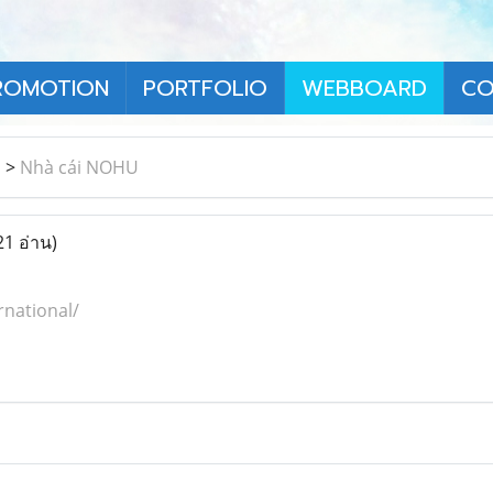
ROMOTION
PORTFOLIO
WEBBOARD
CO
า
>
Nhà cái NOHU
21 อ่าน)
rnational/