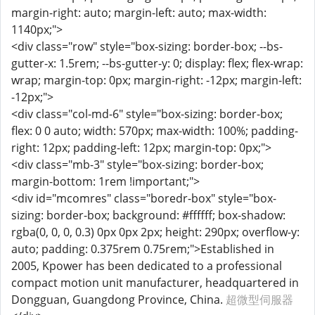
margin-right: auto; margin-left: auto; max-width:
1140px;">
<div class="row" style="box-sizing: border-box; --bs-
gutter-x: 1.5rem; --bs-gutter-y: 0; display: flex; flex-wrap:
wrap; margin-top: 0px; margin-right: -12px; margin-left:
-12px;">
<div class="col-md-6" style="box-sizing: border-box;
flex: 0 0 auto; width: 570px; max-width: 100%; padding-
right: 12px; padding-left: 12px; margin-top: 0px;">
<div class="mb-3" style="box-sizing: border-box;
margin-bottom: 1rem !important;">
<div id="mcomres" class="boredr-box" style="box-
sizing: border-box; background: #ffffff; box-shadow:
rgba(0, 0, 0, 0.3) 0px 0px 2px; height: 290px; overflow-y:
auto; padding: 0.375rem 0.75rem;">Established in
2005, Kpower has been dedicated to a professional
compact motion unit manufacturer, headquartered in
Dongguan, Guangdong Province, China.
超微型伺服器