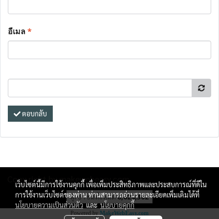
อีเมล
*
ตอบกลับ
Copy right by makewebeasy.com
เว็บไซต์นี้มีการใช้งานคุกกี้ เพื่อเพิ่มประสิทธิภาพและประสบการณ์ที่ดีใน
การใช้งานเว็บไซต์ของท่าน ท่านสามารถอ่านรายละเอียดเพิ่มเติมได้ที่
ผู้เข้าชมทั้งหมด
6,624,302
นโยบายความเป็นส่วนตัว
และ
นโยบายคุกกี้
Powered by
MakeWebEasy.com