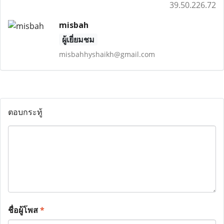
39.50.226.72
misbah
ผู้เยี่ยมชม
misbahhyshaikh@gmail.com
ตอบกระทู้
ชื่อผู้โพส
*