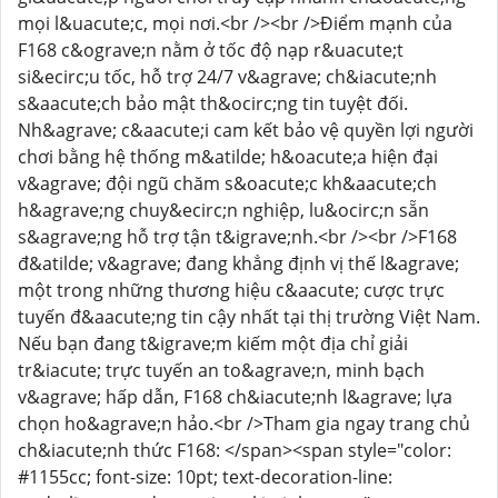
mọi l&uacute;c, mọi nơi.<br /><br />Điểm mạnh của
F168 c&ograve;n nằm ở tốc độ nạp r&uacute;t
si&ecirc;u tốc, hỗ trợ 24/7 v&agrave; ch&iacute;nh
s&aacute;ch bảo mật th&ocirc;ng tin tuyệt đối.
Nh&agrave; c&aacute;i cam kết bảo vệ quyền lợi người
chơi bằng hệ thống m&atilde; h&oacute;a hiện đại
v&agrave; đội ngũ chăm s&oacute;c kh&aacute;ch
h&agrave;ng chuy&ecirc;n nghiệp, lu&ocirc;n sẵn
s&agrave;ng hỗ trợ tận t&igrave;nh.<br /><br />F168
đ&atilde; v&agrave; đang khẳng định vị thế l&agrave;
một trong những thương hiệu c&aacute; cược trực
tuyến đ&aacute;ng tin cậy nhất tại thị trường Việt Nam.
Nếu bạn đang t&igrave;m kiếm một địa chỉ giải
tr&iacute; trực tuyến an to&agrave;n, minh bạch
v&agrave; hấp dẫn, F168 ch&iacute;nh l&agrave; lựa
chọn ho&agrave;n hảo.<br />Tham gia ngay trang chủ
ch&iacute;nh thức F168: </span><span style="color:
#1155cc; font-size: 10pt; text-decoration-line: