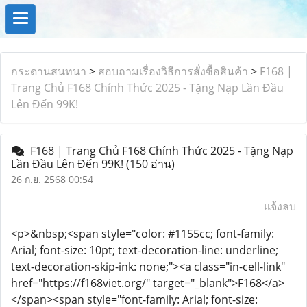
กระดานสนทนา
>
สอบถามเรื่องวิธีการสั่งซื้อสินค้า
>
F168 |
Trang Chủ F168 Chính Thức 2025 - Tặng Nạp Lần Đầu
Lên Đến 99K!
F168 | Trang Chủ F168 Chính Thức 2025 - Tặng Nạp
Lần Đầu Lên Đến 99K!
(150 อ่าน)
26 ก.ย. 2568 00:54
แจ้งลบ
<p>&nbsp;<span style="color: #1155cc; font-family:
Arial; font-size: 10pt; text-decoration-line: underline;
text-decoration-skip-ink: none;"><a class="in-cell-link"
href="https://f168viet.org/" target="_blank">F168</a>
</span><span style="font-family: Arial; font-size: