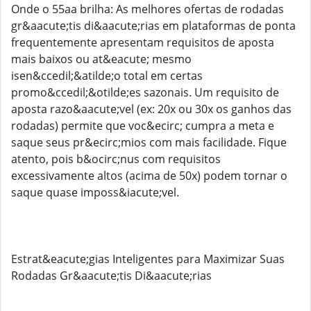
Onde o 55aa brilha: As melhores ofertas de rodadas
gr&aacute;tis di&aacute;rias em plataformas de ponta
frequentemente apresentam requisitos de aposta
mais baixos ou at&eacute; mesmo
isen&ccedil;&atilde;o total em certas
promo&ccedil;&otilde;es sazonais. Um requisito de
aposta razo&aacute;vel (ex: 20x ou 30x os ganhos das
rodadas) permite que voc&ecirc; cumpra a meta e
saque seus pr&ecirc;mios com mais facilidade. Fique
atento, pois b&ocirc;nus com requisitos
excessivamente altos (acima de 50x) podem tornar o
saque quase imposs&iacute;vel.
Estrat&eacute;gias Inteligentes para Maximizar Suas
Rodadas Gr&aacute;tis Di&aacute;rias