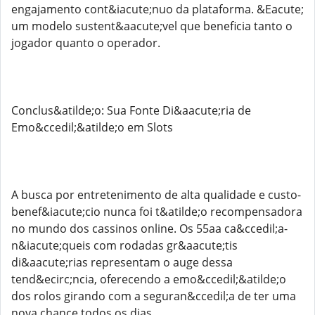
engajamento cont&iacute;nuo da plataforma. &Eacute;
um modelo sustent&aacute;vel que beneficia tanto o
jogador quanto o operador.
Conclus&atilde;o: Sua Fonte Di&aacute;ria de
Emo&ccedil;&atilde;o em Slots
A busca por entretenimento de alta qualidade e custo-
benef&iacute;cio nunca foi t&atilde;o recompensadora
no mundo dos cassinos online. Os 55aa ca&ccedil;a-
n&iacute;queis com rodadas gr&aacute;tis
di&aacute;rias representam o auge dessa
tend&ecirc;ncia, oferecendo a emo&ccedil;&atilde;o
dos rolos girando com a seguran&ccedil;a de ter uma
nova chance todos os dias.