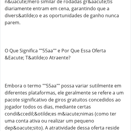
n&uacute;mero similar de rodadas gr&aacute;tis
diariamente entram em cena, garantindo que a
divers&atilde;o e as oportunidades de ganho nunca
parem.
O Que Significa ""55aa"" e Por Que Essa Oferta
&Eacute; T&atilde;o Atraente?
Embora o termo ""55aa"" possa variar sutilmente em
diferentes plataformas, ele geralmente se refere a um
pacote significativo de giros gratuitos concedidos ao
jogador todos os dias, mediante certas
condi&ccedil;&otilde;es m&iacute;nimas (como ter
uma conta ativa ou realizar um pequeno
dep&oacute;sito). A atratividade dessa oferta reside