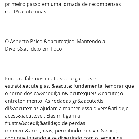
primeiro passo em uma jornada de recompensas
cont&iacute;nuas.
O Aspecto Psicol&oacute;gico: Mantendo a
Divers&atilde;o em Foco
Embora falemos muito sobre ganhos e
estrat&eacute;gias, &eacute; fundamental lembrar que
o cerne dos ca&ccedil;a-n&iacute;queis &eacute; o
entretenimento. As rodadas gr&aacute;tis
di&aacute;rias ajudam a manter essa divers&atilde;o
acess&iacute;vel. Elas mitigam a
frustra&ccedil;&atilde;o de perdas
moment&acirc;neas, permitindo que voc&ecirc;
continue jogando e se divertindo com o tema e os