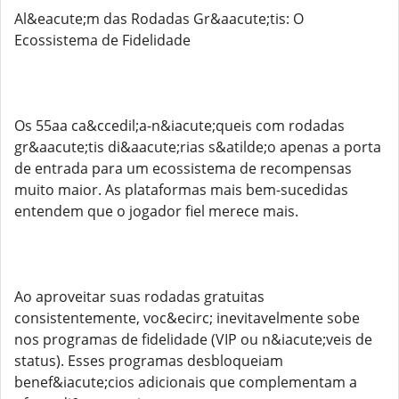
Al&eacute;m das Rodadas Gr&aacute;tis: O
Ecossistema de Fidelidade
Os 55aa ca&ccedil;a-n&iacute;queis com rodadas
gr&aacute;tis di&aacute;rias s&atilde;o apenas a porta
de entrada para um ecossistema de recompensas
muito maior. As plataformas mais bem-sucedidas
entendem que o jogador fiel merece mais.
Ao aproveitar suas rodadas gratuitas
consistentemente, voc&ecirc; inevitavelmente sobe
nos programas de fidelidade (VIP ou n&iacute;veis de
status). Esses programas desbloqueiam
benef&iacute;cios adicionais que complementam a