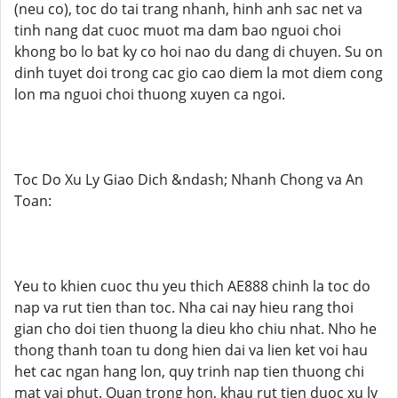
(neu co), toc do tai trang nhanh, hinh anh sac net va
tinh nang dat cuoc muot ma dam bao nguoi choi
khong bo lo bat ky co hoi nao du dang di chuyen. Su on
dinh tuyet doi trong cac gio cao diem la mot diem cong
lon ma nguoi choi thuong xuyen ca ngoi.
Toc Do Xu Ly Giao Dich &ndash; Nhanh Chong va An
Toan:
Yeu to khien cuoc thu yeu thich AE888 chinh la toc do
nap va rut tien than toc. Nha cai nay hieu rang thoi
gian cho doi tien thuong la dieu kho chiu nhat. Nho he
thong thanh toan tu dong hien dai va lien ket voi hau
het cac ngan hang lon, quy trinh nap tien thuong chi
mat vai phut. Quan trong hon, khau rut tien duoc xu ly