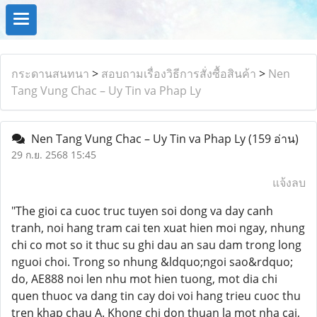
กระดานสนทนา
>
สอบถามเรื่องวิธีการสั่งซื้อสินค้า
>
Nen
Tang Vung Chac – Uy Tin va Phap Ly
Nen Tang Vung Chac – Uy Tin va Phap Ly
(159 อ่าน)
29 ก.ย. 2568 15:45
แจ้งลบ
"The gioi ca cuoc truc tuyen soi dong va day canh
tranh, noi hang tram cai ten xuat hien moi ngay, nhung
chi co mot so it thuc su ghi dau an sau dam trong long
nguoi choi. Trong so nhung &ldquo;ngoi sao&rdquo;
do, AE888 noi len nhu mot hien tuong, mot dia chi
quen thuoc va dang tin cay doi voi hang trieu cuoc thu
tren khap chau A. Khong chi don thuan la mot nha cai,