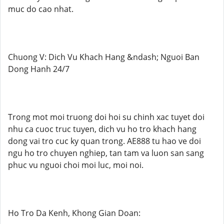
muc do cao nhat.
Chuong V: Dich Vu Khach Hang &ndash; Nguoi Ban
Dong Hanh 24/7
Trong mot moi truong doi hoi su chinh xac tuyet doi
nhu ca cuoc truc tuyen, dich vu ho tro khach hang
dong vai tro cuc ky quan trong. AE888 tu hao ve doi
ngu ho tro chuyen nghiep, tan tam va luon san sang
phuc vu nguoi choi moi luc, moi noi.
Ho Tro Da Kenh, Khong Gian Doan: