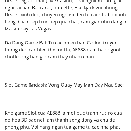
Dealer Nguoi That (Live Casino): Trai nghiem cam giac
ngoi tai ban Baccarat, Roulette, Blackjack voi nhung
Dealer xinh dep, chuyen nghiep den tu cac studio danh
tieng. Giao tiep truc tiep qua chat, cam giac nhu dang o
Macau hay Las Vegas.
Da Dang Game Bai: Tu cac phien ban Casino truyen
thong den cac bien the moi la, AE888 dam bao nguoi
choi khong bao gio cam thay nham chan.
Slot Game &ndash; Vong Quay May Man Day Mau Sac:
Kho game Slot cua AE888 la mot buc tranh ruc ro cua
do hoa 3D sac net, am thanh song dong va chu de
phong phu. Voi hang ngan tua game tu cac nha phat