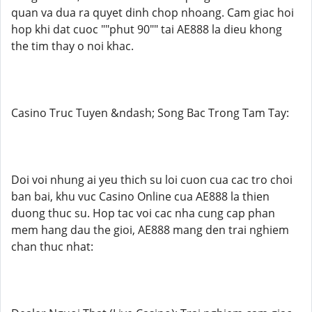
quan va dua ra quyet dinh chop nhoang. Cam giac hoi
hop khi dat cuoc ""phut 90"" tai AE888 la dieu khong
the tim thay o noi khac.
Casino Truc Tuyen &ndash; Song Bac Trong Tam Tay:
Doi voi nhung ai yeu thich su loi cuon cua cac tro choi
ban bai, khu vuc Casino Online cua AE888 la thien
duong thuc su. Hop tac voi cac nha cung cap phan
mem hang dau the gioi, AE888 mang den trai nghiem
chan thuc nhat: