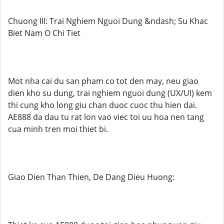
Chuong III: Trai Nghiem Nguoi Dung &ndash; Su Khac
Biet Nam O Chi Tiet
Mot nha cai du san pham co tot den may, neu giao
dien kho su dung, trai nghiem nguoi dung (UX/UI) kem
thi cung kho long giu chan duoc cuoc thu hien dai.
AE888 da dau tu rat lon vao viec toi uu hoa nen tang
cua minh tren moi thiet bi.
Giao Dien Than Thien, De Dang Dieu Huong: