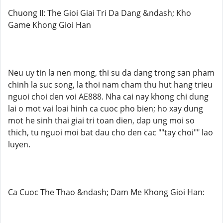
Chuong II: The Gioi Giai Tri Da Dang &ndash; Kho
Game Khong Gioi Han
Neu uy tin la nen mong, thi su da dang trong san pham
chinh la suc song, la thoi nam cham thu hut hang trieu
nguoi choi den voi AE888. Nha cai nay khong chi dung
lai o mot vai loai hinh ca cuoc pho bien; ho xay dung
mot he sinh thai giai tri toan dien, dap ung moi so
thich, tu nguoi moi bat dau cho den cac ""tay choi"" lao
luyen.
Ca Cuoc The Thao &ndash; Dam Me Khong Gioi Han: