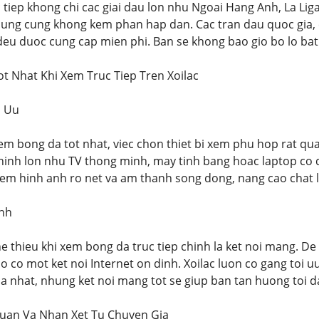
c tiep khong chi cac giai dau lon nhu Ngoai Hang Anh, La 
ung cung khong kem phan hap dan. Cac tran dau quoc gia, ca
eu duoc cung cap mien phi. Ban se khong bao gio bo lo bat k
t Nhat Khi Xem Truc Tiep Tren Xoilac
i Uu
em bong da tot nhat, viec chon thiet bi xem phu hop rat q
 hinh lon nhu TV thong minh, may tinh bang hoac laptop co 
hiem hinh anh ro net va am thanh song dong, nang cao chat
nh
e thieu khi xem bong da truc tiep chinh la ket noi mang. De
o co mot ket noi Internet on dinh. Xoilac luon co gang toi
 nhat, nhung ket noi mang tot se giup ban tan huong toi da
Luan Va Nhan Xet Tu Chuyen Gia