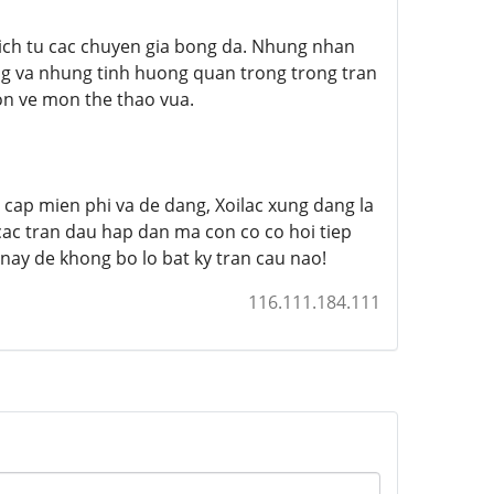
 tich tu cac chuyen gia bong da. Nhung nhan
ng va nhung tinh huong quan trong trong tran
hon ve mon the thao vua.
 cap mien phi va de dang, Xoilac xung dang la
ac tran dau hap dan ma con co co hoi tiep
nay de khong bo lo bat ky tran cau nao!
116.111.184.111