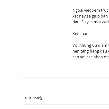
Ngoai viec xem truc
xet nay se giup ban
dau. Day la mot cac
Ket Luan
Voi nhung uu diem v
nen tang hang dau d
can voi cac nhan di
ตอบกระทู้