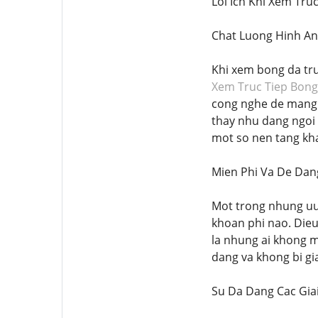
Loi Ich Khi Xem Tru
Chat Luong Hinh An
Khi xem bong da tru
Xem Truc Tiep Bong
cong nghe de mang 
thay nhu dang ngoi t
mot so nen tang kh
Mien Phi Va De Dan
Mot trong nhung uu 
khoan phi nao. Dieu
la nhung ai khong m
dang va khong bi gi
Su Da Dang Cac Gia