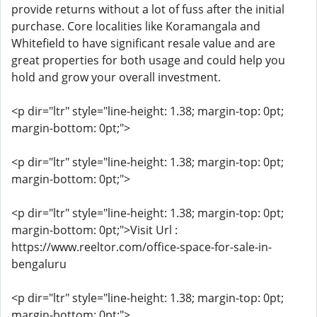
provide returns without a lot of fuss after the initial
purchase. Core localities like Koramangala and
Whitefield to have significant resale value and are
great properties for both usage and could help you
hold and grow your overall investment.
<p dir="ltr" style="line-height: 1.38; margin-top: 0pt;
margin-bottom: 0pt;">
<p dir="ltr" style="line-height: 1.38; margin-top: 0pt;
margin-bottom: 0pt;">
<p dir="ltr" style="line-height: 1.38; margin-top: 0pt;
margin-bottom: 0pt;">Visit Url :
https://www.reeltor.com/office-space-for-sale-in-
bengaluru
<p dir="ltr" style="line-height: 1.38; margin-top: 0pt;
margin-bottom: 0pt;">