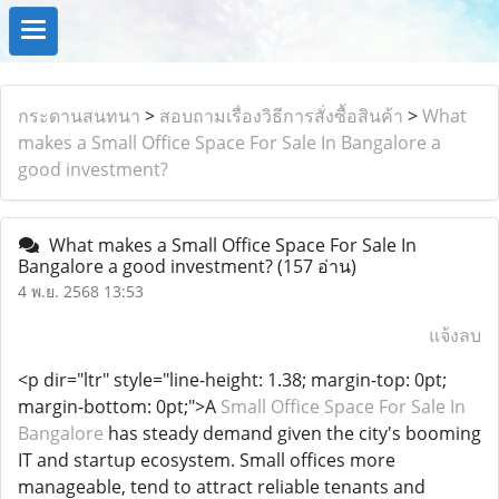
กระดานสนทนา
>
สอบถามเรื่องวิธีการสั่งซื้อสินค้า
>
What
makes a Small Office Space For Sale In Bangalore a
good investment?
What makes a Small Office Space For Sale In
Bangalore a good investment?
(157 อ่าน)
4 พ.ย. 2568 13:53
แจ้งลบ
<p dir="ltr" style="line-height: 1.38; margin-top: 0pt;
margin-bottom: 0pt;">A
Small Office Space For Sale In
Bangalore
has steady demand given the city's booming
IT and startup ecosystem. Small offices more
manageable, tend to attract reliable tenants and