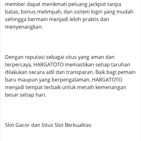
member dapat menikmati peluang jackpot tanpa
batas, bonus melimpah, dan sistem login yang mudah
sehingga bermain menjadi lebih praktis dan
menyenangkan.
Dengan reputasi sebagai situs yang aman dan
terpercaya, HARGATOTO memastikan setiap taruhan
dilakukan secara adil dan transparan. Baik bagi pemain
baru maupun yang berpengalaman, HARGATOTO
menjadi tempat terbaik untuk meraih kemenangan
besar setiap hari.
Slot Gacor dan Situs Slot Berkualitas