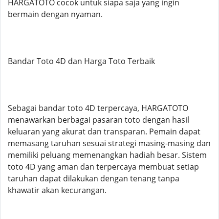
HARGATOTO cocok untuk siapa saja yang ingin
bermain dengan nyaman.
Bandar Toto 4D dan Harga Toto Terbaik
Sebagai bandar toto 4D terpercaya, HARGATOTO
menawarkan berbagai pasaran toto dengan hasil
keluaran yang akurat dan transparan. Pemain dapat
memasang taruhan sesuai strategi masing-masing dan
memiliki peluang memenangkan hadiah besar. Sistem
toto 4D yang aman dan terpercaya membuat setiap
taruhan dapat dilakukan dengan tenang tanpa
khawatir akan kecurangan.