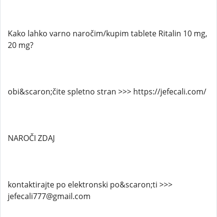
Kako lahko varno naročim/kupim tablete Ritalin 10 mg,
20 mg?
obi&scaron;čite spletno stran >>> https://jefecali.com/
NAROČI ZDAJ
kontaktirajte po elektronski po&scaron;ti >>>
jefecali777@gmail.com