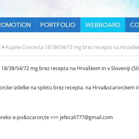
ROMOTION
PORTFOLIO
WEBBOARD
CO
า
>
Kupite Concerta 18/38/54/72 mg brez recepta na Hrvaškem
18/38/54/72 mg brez recepta na Hrvaškem in v Sloveniji
(50
on;ke izdelke na spletu brez recepta. na Hrva&scaron;kem in 
preko e-po&scaron;te >>> jefecali777@gmail.com