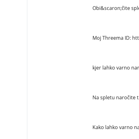
Obi&scaron;čite sple
Moj Threema ID: ht
kjer lahko varno na
Na spletu naročite t
Kako lahko varno na