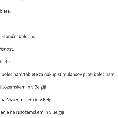
blete,
,
 kronični bolečini,
visnost,
blete
ti bolečinam/tablete za nakup stimulansov proti bolečinam
Nizozemskem in v Belgiji
 na Nizozemskem in v Belgiji
enje na Nizozemskem in v Belgiji