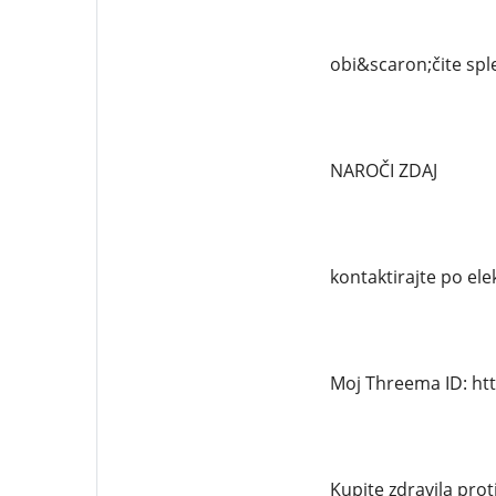
obi&scaron;čite sple
NAROČI ZDAJ
kontaktirajte po el
Moj Threema ID: ht
Kupite zdravila prot