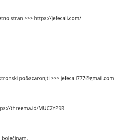
tno stran >>> https://jefecali.com/
ektronski po&scaron;ti >>> jefecali777@gmail.com
tps://threema.id/MUC2YP9R
i bolečinam,