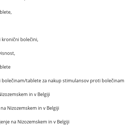
blete,
,
 kronični bolečini,
visnost,
blete
ti bolečinam/tablete za nakup stimulansov proti bolečinam
Nizozemskem in v Belgiji
 na Nizozemskem in v Belgiji
enje na Nizozemskem in v Belgiji