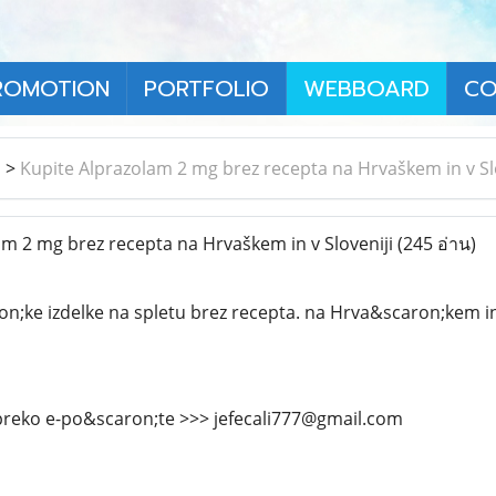
ROMOTION
PORTFOLIO
WEBBOARD
CO
า
>
Kupite Alprazolam 2 mg brez recepta na Hrvaškem in v Sl
m 2 mg brez recepta na Hrvaškem in v Sloveniji
(245 อ่าน)
on;ke izdelke na spletu brez recepta. na Hrva&scaron;kem in 
preko e-po&scaron;te >>> jefecali777@gmail.com