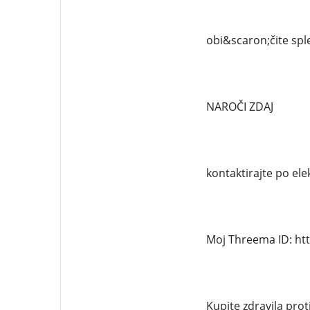
obi&scaron;čite sple
NAROČI ZDAJ
kontaktirajte po el
Moj Threema ID: ht
Kupite zdravila prot