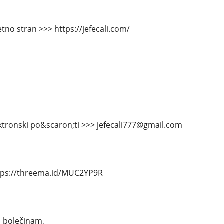
tno stran >>> https://jefecali.com/
ektronski po&scaron;ti >>> jefecali777@gmail.com
tps://threema.id/MUC2YP9R
i bolečinam,