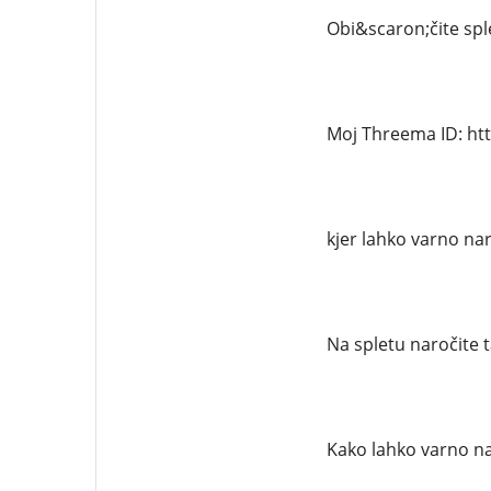
Obi&scaron;čite sple
Moj Threema ID: ht
kjer lahko varno na
Na spletu naročite t
Kako lahko varno na