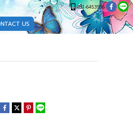
081-6453936
NTACT US