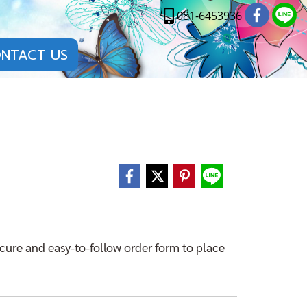
081-6453936
NTACT US
ecure and easy-to-follow order form to place