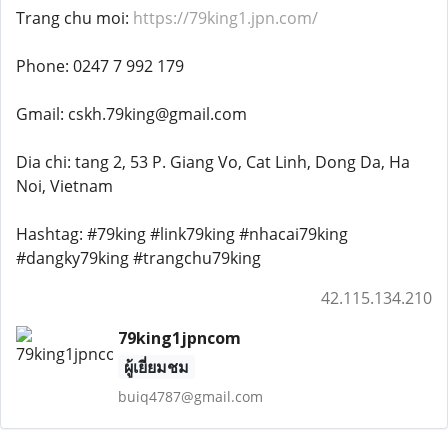
Trang chu moi:
https://79king1.jpn.com/
Phone: 0247 7 992 179
Gmail: cskh.79king@gmail.com
Dia chi: tang 2, 53 P. Giang Vo, Cat Linh, Dong Da, Ha
Noi, Vietnam
Hashtag: #79king #link79king #nhacai79king
#dangky79king #trangchu79king
42.115.134.210
79king1jpncom
ผู้เยี่ยมชม
buiq4787@gmail.com