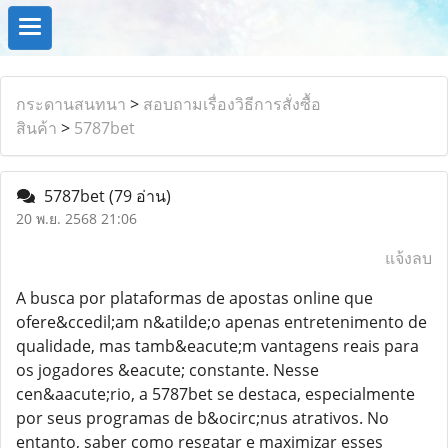
กระดานสนทนา
>
สอบถามเรื่องวิธีการสั่งซื้อ
สินค้า
>
5787bet
5787bet
(79 อ่าน)
20 พ.ย. 2568 21:06
แจ้งลบ
A busca por plataformas de apostas online que
ofere&ccedil;am n&atilde;o apenas entretenimento de
qualidade, mas tamb&eacute;m vantagens reais para
os jogadores &eacute; constante. Nesse
cen&aacute;rio, a 5787bet se destaca, especialmente
por seus programas de b&ocirc;nus atrativos. No
entanto, saber como resgatar e maximizar esses