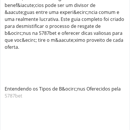
benef&iacute;cios pode ser um divisor de
&aacute;guas entre uma experi&ecirc;ncia comum e
uma realmente lucrativa. Este guia completo foi criado
para desmistificar o processo de resgate de
b&ocirc;nus na 5787bet e oferecer dicas valiosas para
que voc&ecirc; tire o m&aacute;ximo proveito de cada
oferta.
Entendendo os Tipos de B&ocirc;nus Oferecidos pela
5787bet