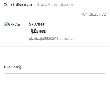
Xem th&ecirc;m:
https://tcmp.uk.com
104.28.237.72
5787bet
ผู้เยี่ยมชม
plznixqju55802@hotmail.com
ตอบกระทู้