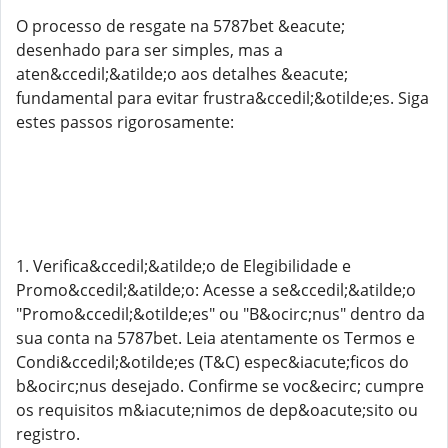
O processo de resgate na 5787bet &eacute;
desenhado para ser simples, mas a
aten&ccedil;&atilde;o aos detalhes &eacute;
fundamental para evitar frustra&ccedil;&otilde;es. Siga
estes passos rigorosamente:
1. Verifica&ccedil;&atilde;o de Elegibilidade e
Promo&ccedil;&atilde;o: Acesse a se&ccedil;&atilde;o
"Promo&ccedil;&otilde;es" ou "B&ocirc;nus" dentro da
sua conta na 5787bet. Leia atentamente os Termos e
Condi&ccedil;&otilde;es (T&C) espec&iacute;ficos do
b&ocirc;nus desejado. Confirme se voc&ecirc; cumpre
os requisitos m&iacute;nimos de dep&oacute;sito ou
registro.