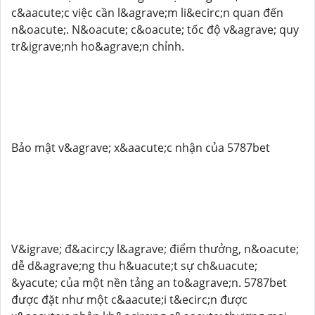
c&aacute;c việc cần l&agrave;m li&ecirc;n quan đến
n&oacute;. N&oacute; c&oacute; tốc độ v&agrave; quy
tr&igrave;nh ho&agrave;n chỉnh.
Bảo mật v&agrave; x&aacute;c nhận của 5787bet
V&igrave; đ&acirc;y l&agrave; điểm thưởng, n&oacute;
dễ d&agrave;ng thu h&uacute;t sự ch&uacute;
&yacute; của một nền tảng an to&agrave;n. 5787bet
được đặt như một c&aacute;i t&ecirc;n được