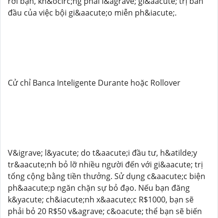
rơi bạn, kh&ocirc;ng phải l&agrave; gi&aacute; trị ban
đầu của việc bội gi&aacute;o miễn ph&iacute;.
Cử chỉ Banca Inteligente Durante hoặc Rollover
V&igrave; l&yacute; do t&aacute;i đầu tư, h&atilde;y
tr&aacute;nh bỏ lỡ nhiều người đến với gi&aacute; trị
tổng cộng bằng tiền thưởng. Sử dụng c&aacute;c biện
ph&aacute;p ngăn chặn sự bỏ đạo. Nếu bạn đăng
k&yacute; ch&iacute;nh x&aacute;c R$1000, bạn sẽ
phải bỏ 20 R$50 v&agrave; c&oacute; thể bạn sẽ biến