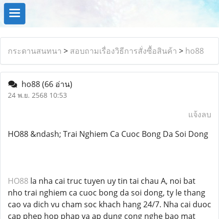
กระดานสนทนา
>
สอบถามเรื่องวิธีการสั่งซื้อสินค้า
>
ho88
ho88
(66 อ่าน)
24 พ.ย. 2568 10:53
แจ้งลบ
HO88 &ndash; Trai Nghiem Ca Cuoc Bong Da Soi Dong
HO88
la nha cai truc tuyen uy tin tai chau A, noi bat
nho trai nghiem ca cuoc bong da soi dong, ty le thang
cao va dich vu cham soc khach hang 24/7. Nha cai duoc
cap phep hop phap va ap dung cong nghe bao mat