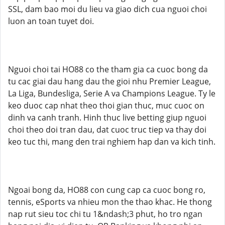
SSL, dam bao moi du lieu va giao dich cua nguoi choi
luon an toan tuyet doi.
Nguoi choi tai HO88 co the tham gia ca cuoc bong da
tu cac giai dau hang dau the gioi nhu Premier League,
La Liga, Bundesliga, Serie A va Champions League. Ty le
keo duoc cap nhat theo thoi gian thuc, muc cuoc on
dinh va canh tranh. Hinh thuc live betting giup nguoi
choi theo doi tran dau, dat cuoc truc tiep va thay doi
keo tuc thi, mang den trai nghiem hap dan va kich tinh.
Ngoai bong da, HO88 con cung cap ca cuoc bong ro,
tennis, eSports va nhieu mon the thao khac. He thong
nap rut sieu toc chi tu 1&ndash;3 phut, ho tro ngan