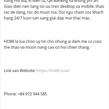
hang noi dia, vi dien tu, QR Banking va khong phi an.
Giao dien nen tang toi uu tren desktop va mobile, thao
tac de dang, toc do muot ma. Doi ngu cham soc khach
hang 24/7 luon san sang giai dap moi thac mac.
HO88 la lua chon uy tin cho nhung ai dam me ca cuoc
the thao va muon nang cao co hoi chien thang.
Link vao Website:
https://ho88.now/
Phone: +84 972 944 585