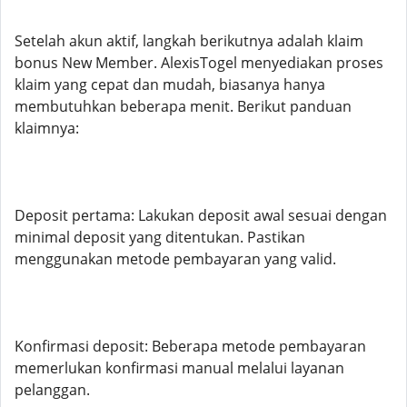
Setelah akun aktif, langkah berikutnya adalah klaim
bonus New Member. AlexisTogel menyediakan proses
klaim yang cepat dan mudah, biasanya hanya
membutuhkan beberapa menit. Berikut panduan
klaimnya:
Deposit pertama: Lakukan deposit awal sesuai dengan
minimal deposit yang ditentukan. Pastikan
menggunakan metode pembayaran yang valid.
Konfirmasi deposit: Beberapa metode pembayaran
memerlukan konfirmasi manual melalui layanan
pelanggan.