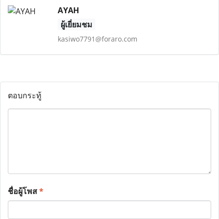
AYAH
ผู้เยี่ยมชม
kasiwo7791@foraro.com
ตอบกระทู้
ชื่อผู้โพส
*