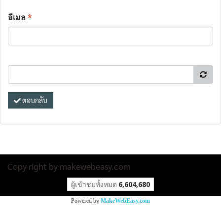
อีเมล
*
ตอบกลับ
Copy right by makewebeasy.com
ผู้เข้าชมวันนี้
8,838
Powered by
MakeWebEasy.com