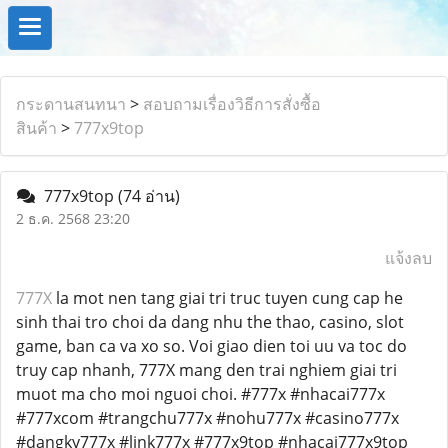
กระดานสนทนา
>
สอบถามเรื่องวิธีการสั่งซื้อ
สินค้า
>
777x9top
777x9top
(74 อ่าน)
2 ธ.ค. 2568 23:20
แจ้งลบ
777X
la mot nen tang giai tri truc tuyen cung cap he
sinh thai tro choi da dang nhu the thao, casino, slot
game, ban ca va xo so. Voi giao dien toi uu va toc do
truy cap nhanh, 777X mang den trai nghiem giai tri
muot ma cho moi nguoi choi. #777x #nhacai777x
#777xcom #trangchu777x #nohu777x #casino777x
#dangky777x #link777x #777x9top #nhacai777x9top