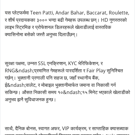
यस प्लेटफर्ममा Teen Patti, Andar Bahar, Baccarat, Roulette,
र शीर्ष प्रदायकका ३००+ भन्दा बढी गेमहरू उपलब्ध छन्। HD गुणस्तरको
लाइभ स्ट्रिमिङ र प्रोफेशनल डिलरहरूले खेलाडीलाई वास्तविक
क्यासिनोमा बसेको जस्तै अनुभव दिलाउँछन्।
सुरक्षा पक्षमा, उन्नत SSL एनक्रिप्शन, KYC भेरिफिकेशन, र
RNG&ndash;प्रमाणित गेमहरूले पारदर्शिता र Fair Play सुनिश्चित
गर्छन्। भुक्तानी प्रणाली पनि सहज छ, जहाँ स्थानीय बैंक,
ई&ndash;वालेट, र मोबाइल भुक्तानीमार्फत जमाना वा निकासी गर्न
सकिन्छ। औसत निकासी समय १०&ndash;१५ मिनेट भएकाले खेलाडीको
अनुभव झनै सुविधाजनक हुन्छ।
साथै, दैनिक बोनस, स्वागत अफर, VIP कार्यक्रम, र साप्ताहिक क्यासब्याक