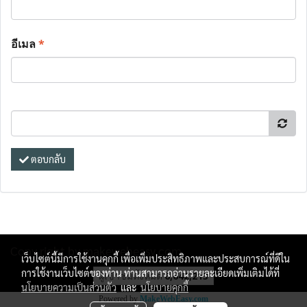
อีเมล
*
ตอบกลับ
Copy right by makewebeasy.com
เว็บไซต์นี้มีการใช้งานคุกกี้ เพื่อเพิ่มประสิทธิภาพและประสบการณ์ที่ดีใน
การใช้งานเว็บไซต์ของท่าน ท่านสามารถอ่านรายละเอียดเพิ่มเติมได้ที่
ผู้เข้าชมทั้งหมด
6,642,213
นโยบายความเป็นส่วนตัว
และ
นโยบายคุกกี้
Powered by
MakeWebEasy.com