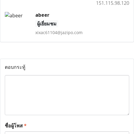
151.115.98.120
abeer
ผู้เยี่ยมชม
xixac61104@jazipo.com
ตอบกระทู้
ชื่อผู้โพส
*